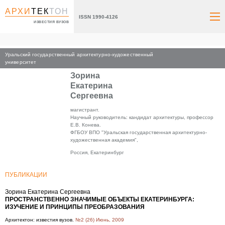
АРХИ
ТЕК
ТОН
ISSN 1990-4126
ИЗВЕСТИЯ ВУЗОВ
Уральский государственный архитектурно-художественный
Главная
университет
Зорина
Екатерина
Сергеевна
магистрант.
Научный руководитель: кандидат архитектуры, профессор
Е.В. Конева.
ФГБОУ ВПО "Уральская государственная архитектурно-
художественная академия",
Россия, Екатеринбург
ПУБЛИКАЦИИ
Зорина Екатерина Сергеевна
ПРОСТРАНСТВЕННО ЗНАЧИМЫЕ ОБЪЕКТЫ ЕКАТЕРИНБУРГА:
ИЗУЧЕНИЕ И ПРИНЦИПЫ ПРЕОБРАЗОВАНИЯ
Архитектон: известия вузов.
№2 (26) Июнь, 2009