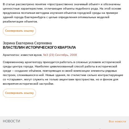
В статье рассмотрено понятие «пространственно значимый объект» и обозначены
ценностные характеристики, отличающие объекты подобного рода. На этой основе
предложена поэтапная методика изучения объектов городской среды на примере
зданий города Екатеринбурга с целью определения оптимальных моделей
реабилитации объектов.
Скопировать ссылку
Зорина Екатерина Сергеевна
ВЛАСТЕЛИН ИСТОРИЧЕСКОГО КВАРТАЛА
Архитектон: известия вузов.
№3 (23) Сентябрь, 2008
Современному архитектору приходится работать в сложных условиях исторической
среды центра города. Наиболее цивилизованный способ работы в исторической
среде – создание объёмов, повторяющих в своей композиции элементы рядовых
построек, сложившихся в ней. Новые здания, по стилистике сильно контрастирующие
со «старыми», могут служить не только акцентами пространства, но и фоном для
восприятия исторической застройки.
Скопировать ссылку
НОВОСТИ
Все новости