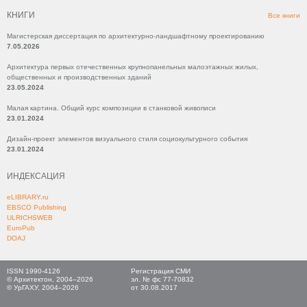
КНИГИ
Все книги
Магистерская диссертация по архитектурно-ландшафтному проектированию
7.05.2026
Архитектура первых отечественных крупнопанельных малоэтажных жилых,
общественных и производственных зданий
23.05.2024
Малая картина. Общий курс композиции в станковой живописи
23.01.2024
Дизайн-проект элементов визуального стиля социокультурного события
23.01.2024
ИНДЕКСАЦИЯ
eLIBRARY.ru
EBSCO Publishing
ULRICHSWEB
EuroPub
DOAJ
ISSN 1990-4126
Регистрация СМИ
© Архитектон, 2004–2026
эл. № фс 77-70832
© УрГАХУ, 2004–2026
от 30.08.2017