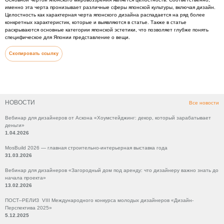
именно эта черта пронизывает различные сферы японской культуры, включая дизайн.
Целостность как характерная черта японского дизайна распадается на ряд более
конкретных характеристик, которые и выявляются в статье. Также в статье
раскрываются основные категории японской эстетики, что позволяет глубже понять
специфическое для Японии представление о вещи.
Скопировать ссылку
НОВОСТИ
Все новости
Вебинар для дизайнеров от Аскона «Хоумстейджинг: декор, который зарабатывает
деньги»
1.04.2026
MosBuild 2026 — главная строительно-интерьерная выставка года
31.03.2026
Вебинар для дизайнеров «Загородный дом под аренду: что дизайнеру важно знать до
начала проекта»
13.02.2026
ПОСТ–РЕЛИЗ VIII Международного конкурса молодых дизайнеров «Дизайн-
Перспектива 2025»
5.12.2025