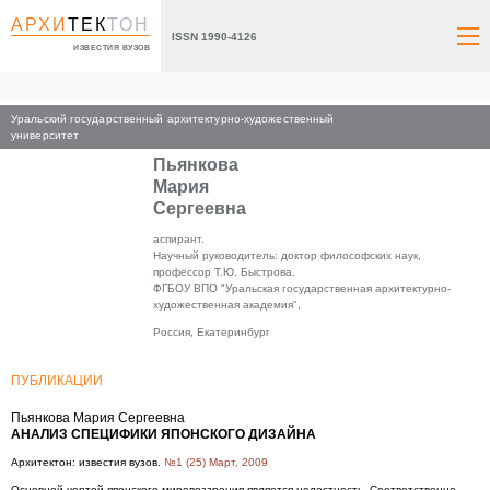
АРХИ
ТЕК
ТОН
ISSN 1990-4126
ИЗВЕСТИЯ ВУЗОВ
Уральский государственный архитектурно-художественный
Главная
университет
Пьянкова
Мария
Сергеевна
аспирант.
Научный руководитель: доктор философских наук,
профессор Т.Ю. Быстрова.
ФГБОУ ВПО "Уральская государственная архитектурно-
художественная академия",
Россия, Екатеринбург
ПУБЛИКАЦИИ
Пьянкова Мария Сергеевна
АНАЛИЗ СПЕЦИФИКИ ЯПОНСКОГО ДИЗАЙНА
Архитектон: известия вузов.
№1 (25) Март, 2009
Основной чертой японского мировоззрения является целостность. Соответственно,