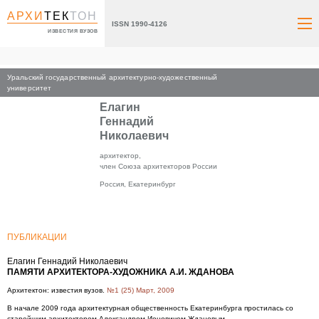
АРХИ
ТЕК
ТОН
ISSN 1990-4126
ИЗВЕСТИЯ ВУЗОВ
Уральский государственный архитектурно-художественный
Главная
университет
Елагин
Геннадий
Николаевич
архитектор,
член Союза архитекторов России
Россия, Екатеринбург
ПУБЛИКАЦИИ
Елагин Геннадий Николаевич
ПАМЯТИ АРХИТЕКТОРА-ХУДОЖНИКА А.И. ЖДАНОВА
Архитектон: известия вузов.
№1 (25) Март, 2009
В начале 2009 года архитектурная общественность Екатеринбурга простилась со
старейшим архитектором Александром Ионовичем Ждановым