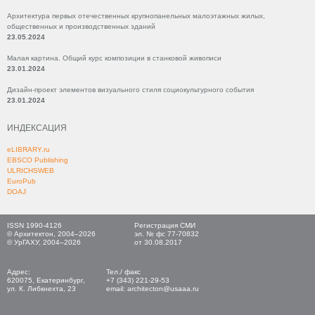
Архитектура первых отечественных крупнопанельных малоэтажных жилых,
общественных и производственных зданий
23.05.2024
Малая картина. Общий курс композиции в станковой живописи
23.01.2024
Дизайн-проект элементов визуального стиля социокультурного события
23.01.2024
ИНДЕКСАЦИЯ
eLIBRARY.ru
EBSCO Publishing
ULRICHSWEB
EuroPub
DOAJ
ISSN 1990-4126
Регистрация СМИ
© Архитектон, 2004–2026
эл. № фс 77-70832
© УрГАХУ, 2004–2026
от 30.08.2017
Адрес:
Тел./ факс
620075, Екатеринбург,
+7 (343) 221-29-53
ул. К. Либкнехта, 23
email: architecton@usaaa.ru