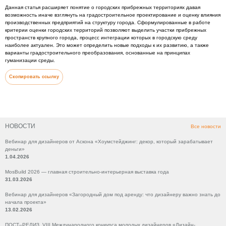
Данная статья расширяет понятие о городских прибрежных территориях давая
возможность иначе взглянуть на градостроительное проектирование и оценку влияния
производственных предприятий на структуру города. Сформулированные в работе
критерии оценки городских территорий позволяют выделить участки прибрежных
пространств крупного города, процесс интеграции которых в городскую среду
наиболее актуален. Это может определить новые подходы к их развитию, а также
варианты градостроительного преобразования, основанные на принципах
гуманизации среды.
Скопировать ссылку
НОВОСТИ
Все новости
Вебинар для дизайнеров от Аскона «Хоумстейджинг: декор, который зарабатывает
деньги»
1.04.2026
MosBuild 2026 — главная строительно-интерьерная выставка года
31.03.2026
Вебинар для дизайнеров «Загородный дом под аренду: что дизайнеру важно знать до
начала проекта»
13.02.2026
ПОСТ–РЕЛИЗ VIII Международного конкурса молодых дизайнеров «Дизайн-