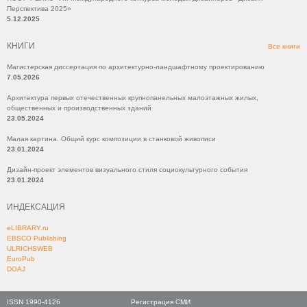
Перспектива 2025»
5.12.2025
КНИГИ
Все книги
Магистерская диссертация по архитектурно-ландшафтному проектированию
7.05.2026
Архитектура первых отечественных крупнопанельных малоэтажных жилых,
общественных и производственных зданий
23.05.2024
Малая картина. Общий курс композиции в станковой живописи
23.01.2024
Дизайн-проект элементов визуального стиля социокультурного события
23.01.2024
ИНДЕКСАЦИЯ
eLIBRARY.ru
EBSCO Publishing
ULRICHSWEB
EuroPub
DOAJ
ISSN 1990-4126
Регистрация СМИ