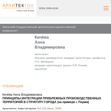
АРХИ
ТЕК
ТОН
ISSN 1990-4126
ИЗВЕСТИЯ ВУЗОВ
Уральский государственный архитектурно-художественный
Главная
университет
Кичёва
Анна
Владимировна
магистрант.
Научные руководители: кандидат архитектуры, профессор
О.А. Шипицына;
кандидат архитектуры, доцент Е.В. Конева.
УралГАХА
,
ПУБЛИКАЦИИ
Кичёва Анна Владимировна
ПРИНЦИПЫ ИНТЕГРАЦИИ ПРИБРЕЖНЫХ ПРОИЗВОДСТВЕННЫХ
ТЕРРИТОРИЙ В СТРУКТУРУ ГОРОДА (на примере г. Перми)
Архитектон: известия вузов.
№2 (22) Июнь, 2008