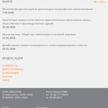
КНИГИ
Все книги
Магистерская диссертация по архитектурно-ландшафтному проектированию
7.05.2026
Архитектура первых отечественных крупнопанельных малоэтажных жилых,
общественных и производственных зданий
23.05.2024
Малая картина. Общий курс композиции в станковой живописи
23.01.2024
Дизайн-проект элементов визуального стиля социокультурного события
23.01.2024
ИНДЕКСАЦИЯ
eLIBRARY.ru
EBSCO Publishing
ULRICHSWEB
EuroPub
DOAJ
ISSN 1990-4126
Регистрация СМИ
© Архитектон, 2004–2026
эл. № фс 77-70832
© УрГАХУ, 2004–2026
от 30.08.2017
Адрес:
Тел./ факс