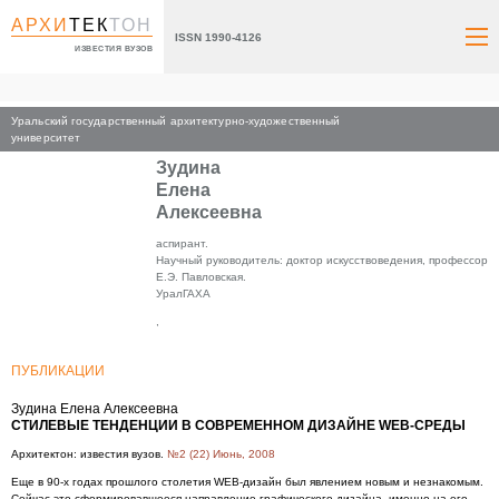
АРХИ
ТЕК
ТОН
ISSN 1990-4126
ИЗВЕСТИЯ ВУЗОВ
Уральский государственный архитектурно-художественный
Главная
университет
Зудина
Елена
Алексеевна
аспирант.
Научный руководитель: доктор искусствоведения, профессор
Е.Э. Павловская.
УралГАХА
,
ПУБЛИКАЦИИ
Зудина Елена Алексеевна
СТИЛЕВЫЕ ТЕНДЕНЦИИ В СОВРЕМЕННОМ ДИЗАЙНЕ WEB-СРЕДЫ
Архитектон: известия вузов.
№2 (22) Июнь, 2008
Еще в 90-х годах прошлого столетия WEB-дизайн был явлением новым и незнакомым.
Сейчас это сформировавшееся направление графического дизайна, именно на его