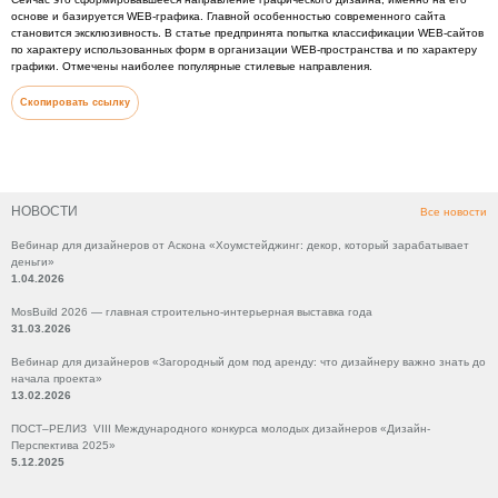
основе и базируется WEB-графика. Главной особенностью современного сайта
становится эксклюзивность. В статье предпринята попытка классификации WEB-сайтов
по характеру использованных форм в организации WEB-пространства и по характеру
графики. Отмечены наиболее популярные стилевые направления.
Скопировать ссылку
НОВОСТИ
Все новости
Вебинар для дизайнеров от Аскона «Хоумстейджинг: декор, который зарабатывает
деньги»
1.04.2026
MosBuild 2026 — главная строительно-интерьерная выставка года
31.03.2026
Вебинар для дизайнеров «Загородный дом под аренду: что дизайнеру важно знать до
начала проекта»
13.02.2026
ПОСТ–РЕЛИЗ VIII Международного конкурса молодых дизайнеров «Дизайн-
Перспектива 2025»
5.12.2025