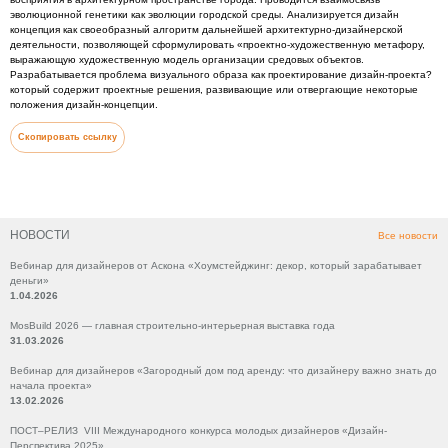
эволюционной генетики как эволюции городской среды. Анализируется дизайн
концепция как своеобразный алгоритм дальнейшей архитектурно-дизайнерской
деятельности, позволяющей сформулировать «проектно-художественную метафору,
выражающую художественную модель организации средовых объектов.
Разрабатывается проблема визуального образа как проектирование дизайн-проекта?
который содержит проектные решения, развивающие или отвергающие некоторые
положения дизайн-концепции.
Скопировать ссылку
НОВОСТИ
Все новости
Вебинар для дизайнеров от Аскона «Хоумстейджинг: декор, который зарабатывает
деньги»
1.04.2026
MosBuild 2026 — главная строительно-интерьерная выставка года
31.03.2026
Вебинар для дизайнеров «Загородный дом под аренду: что дизайнеру важно знать до
начала проекта»
13.02.2026
ПОСТ–РЕЛИЗ VIII Международного конкурса молодых дизайнеров «Дизайн-
Перспектива 2025»