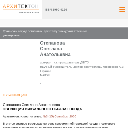
АРХИ
ТЕК
ТОН
ISSN 1990-4126
ИЗВЕСТИЯ ВУЗОВ
Уральский государственный архитектурно-художественный
Главная
университет
Степанова
Светлана
Анатольевна
аспирант, ст. преподаватель ДВГГУ
Научный руководитель: доктор архитектуры, профессор А.В.
Ефимов
МАРХИ
,
ПУБЛИКАЦИИ
Степанова Светлана Анатольевна
ЭВОЛЮЦИЯ ВИЗУАЛЬНОГО ОБРАЗА ГОРОДА
Архитектон: известия вузов.
№3 (15) Сентябрь, 2006
В статье впервые раскрывается роль современной городской среды и светового
восприятия в архитектурном пространстве города. Проводится взаимосвязь