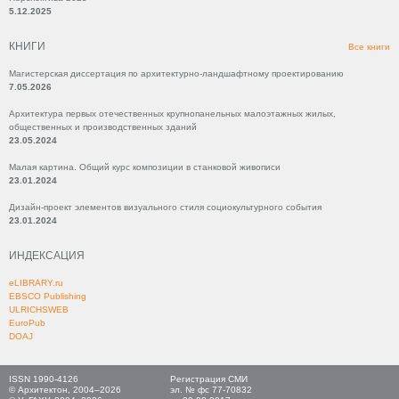
5.12.2025
КНИГИ
Все книги
Магистерская диссертация по архитектурно-ландшафтному проектированию
7.05.2026
Архитектура первых отечественных крупнопанельных малоэтажных жилых,
общественных и производственных зданий
23.05.2024
Малая картина. Общий курс композиции в станковой живописи
23.01.2024
Дизайн-проект элементов визуального стиля социокультурного события
23.01.2024
ИНДЕКСАЦИЯ
eLIBRARY.ru
EBSCO Publishing
ULRICHSWEB
EuroPub
DOAJ
ISSN 1990-4126
Регистрация СМИ
© Архитектон, 2004–2026
эл. № фс 77-70832