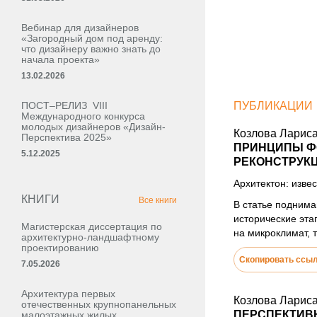
Вебинар для дизайнеров
«Загородный дом под аренду:
что дизайнеру важно знать до
начала проекта»
13.02.2026
ПОСТ–РЕЛИЗ VIII
ПУБЛИКАЦИИ
Международного конкурса
молодых дизайнеров «Дизайн-
Козлова Ларис
Перспектива 2025»
ПРИНЦИПЫ Ф
5.12.2025
РЕКОНСТРУК
Архитектон: извес
КНИГИ
Все книги
В статье подним
исторические эта
Магистерская диссертация по
на микроклимат, 
архитектурно-ландшафтному
проектированию
Скопировать ссы
7.05.2026
Архитектура первых
Козлова Ларис
отечественных крупнопанельных
ПЕРСПЕКТИВЫ
малоэтажных жилых,