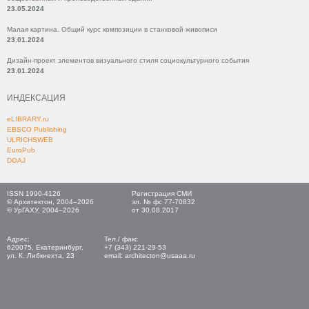
23.05.2024
Малая картина. Общий курс композиции в станковой живописи
23.01.2024
Дизайн-проект элементов визуального стиля социокультурного события
23.01.2024
ИНДЕКСАЦИЯ
eLIBRARY.ru
EBSCO Publishing
ULRICHSWEB
EuroPub
DOAJ
ISSN 1990-4126
Регистрация СМИ
© Архитектон, 2004–2026
эл. № фс 77-70832
© УрГАХУ, 2004–2026
от 30.08.2017
Адрес:
Тел./ факс
620075, Екатеринбург,
+7 (343) 221-29-53
ул. К. Либкнехта, 23
email: architecton@usaaa.ru