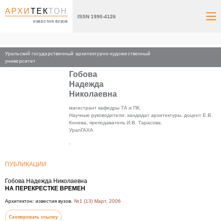
АРХИ
ТЕК
ТОН
ISSN 1990-4126
ИЗВЕСТИЯ ВУЗОВ
Уральский государственный архитектурно-художественный
Главная
университет
Гобова
Надежда
Николаевна
магистрант кафедры ТА и ПК.
Научные руководители: кандидат архитектуры, доцент Е.В.
Конева, преподаватель И.В. Тарасова.
УралГАХА
,
ПУБЛИКАЦИИ
Гобова Надежда Николаевна
НА ПЕРЕКРЕСТКЕ ВРЕМЕН
Архитектон: известия вузов.
№1 (13) Март, 2006
Скопировать ссылку