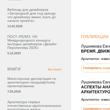
Вебинар для дизайнеров
«Загородный дом под аренду:
что дизайнеру важно знать до
начала проекта»
13.02.2026
ПОСТ–РЕЛИЗ VIII
ПУБЛИКАЦИИ
Международного конкурса
молодых дизайнеров «Дизайн-
Лушникова Евг
Перспектива 2025»
ВРЕМЯ, ДВИЖ
5.12.2025
Архитектон: извес
Скопировать ссы
КНИГИ
Все книги
Магистерская диссертация по
Лушникова Евг
архитектурно-ландшафтному
проектированию
АСПЕКТЫ АН
7.05.2026
АРХИТЕКТУРО
Архитектон: извес
Архитектура первых
отечественных крупнопанельных
Скопировать ссы
малоэтажных жилых,