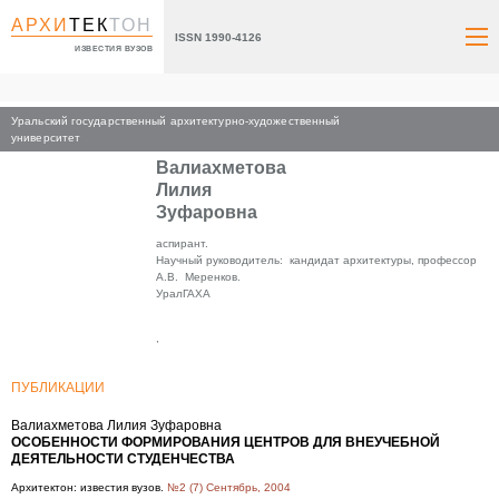
АРХИ
ТЕК
ТОН
ISSN 1990-4126
ИЗВЕСТИЯ ВУЗОВ
Уральский государственный архитектурно-художественный
Главная
университет
Валиахметова
Лилия
Зуфаровна
аспирант.
Научный руководитель: кандидат архитектуры, профессор
А.В. Меренков.
УралГАХА
,
ПУБЛИКАЦИИ
Валиахметова Лилия Зуфаровна
ОСОБЕННОСТИ ФОРМИРОВАНИЯ ЦЕНТРОВ ДЛЯ ВНЕУЧЕБНОЙ
ДЕЯТЕЛЬНОСТИ СТУДЕНЧЕСТВА
Архитектон: известия вузов.
№2 (7) Сентябрь, 2004