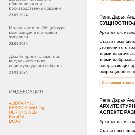
общественных и
производственных зданий
23.05.2024
Репа Дарья Ан
СУЩНОСТНО-
Малая картина. Общий курс
композиции в станковой
Архитектон: извес
живописи
Статья посвящен
23.01.2024
уточнения его тр
терминологическ
Дизайн-проект элементов
терминообразован
визуального стиля
социокультурного события
раскрывающих арх
рекреационного п
23.01.2024
Скопировать ссы
ИНДЕКСАЦИЯ
Репа Дарья Ан
eLIBRARY.ru
АРХИТЕКТУР
EBSCO Publishing
ULRICHSWEB
АСПЕКТЕ РАЗ
EuroPub
DOAJ
Архитектон: извес
Статья посвящен