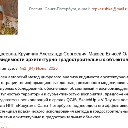
Россия, Санкт-Петербург, e-mail:
repkazubka@mail.r
реевна, Кручинин Александр Сергеевич, Макеев Елисей О
видимости архитектурно-градостроительных объектов
тия вузов.
№2 (94) Июнь, 2026
влен авторский метод цифрового анализа видимости архитектурно-
нтеграции геоинформационных данных, трехмерного моделирования
турных обследований, обеспечивая объективный и воспроизводимы
тупностью территории и субъективностью восприятия, предложенн
довательность операций в средах QGIS, SketchUp и V-Ray для по
та НПП «Радуга» в Санкт-Петербурге подтвердила его эффективно
тенциал практического использования метода в градостроительны
риятия архитектурных и градостроительных объектов.
лку