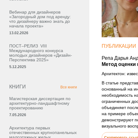
Вебинар для дизайнеров
«Загородный дом под аренду:
что дизайнеру важно знать до
начала проекта»
13.02.2026
ПОСТ–РЕЛИЗ VIII
ПУБЛИКАЦИИ
Международного конкурса
молодых дизайнеров «Дизайн-
Репа Дарья Анд
Перспектива 2025»
Метод оценки 
5.12.2025
Архитектон: извес
В статье предста
КНИГИ
Все книги
основанный на и
необходимость на
Магистерская диссертация по
ограниченных дос
архитектурно-ландшафтному
объединяет после
проектированию
на примере объек
7.05.2026
демонстрируют по
визуального восп
Архитектура первых
отечественных крупнопанельных
малоэтажных жилых,
Скопировать ссы