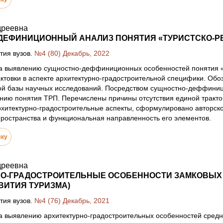
дреевна
ДЕФИНИЦИОННЫЙ АНАЛИЗ ПОНЯТИЯ «ТУРИСТСКО-Р
тия вузов.
№4 (80) Декабрь, 2022
а выявлению сущностно-деффиниционных особенностей понятия «т
актовки в аспекте архитектурно-градостроительной специфики. О
ой базы научных исследований. Посредством сущностно-деффиниц
ию понятия ТРП. Перечислены причины отсутствия единой трактов
итектурно-градостроительные аспекты, сформулировано авторское
ространства и функциональная направленность его элементов.
лку
дреевна
НО-ГРАДОСТРОИТЕЛЬНЫЕ ОСОБЕННОСТИ ЗАМКОВЫХ 
ВИТИЯ ТУРИЗМА)
тия вузов.
№4 (76) Декабрь, 2021
а выявлению архитектурно-градостроительных особенностей средн