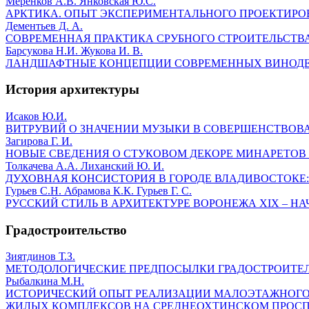
Меренков А.В. Янковская Ю.С.
АРКТИКА. ОПЫТ ЭКСПЕРИМЕНТАЛЬНОГО ПРОЕКТИРОВ
Дементьев Д. А.
СОВРЕМЕННАЯ ПРАКТИКА СРУБНОГО СТРОИТЕЛЬСТВА
Барсукова Н.И. Жукова И. В.
ЛАНДШАФТНЫЕ КОНЦЕПЦИИ СОВРЕМЕННЫХ ВИНОД
История архитектуры
Исаков Ю.И.
ВИТРУВИЙ О ЗНАЧЕНИИ МУЗЫКИ В СОВЕРШЕНСТВОВАН
Загирова Г. И.
НОВЫЕ СВЕДЕНИЯ О СТУКОВОМ ДЕКОРЕ МИНАРЕТОВ Б
Толкачева А.А. Лиханский Ю. И.
ДУХОВНАЯ КОНСИСТОРИЯ В ГОРОДЕ ВЛАДИВОСТОКЕ:
Гурьев С.Н. Абрамова К.К. Гурьев Г. С.
РУССКИЙ СТИЛЬ В АРХИТЕКТУРЕ ВОРОНЕЖА XIX – НА
Градостроительство
Зиятдинов Т.З.
МЕТОДОЛОГИЧЕСКИЕ ПРЕДПОСЫЛКИ ГРАДОСТРОИТЕЛ
Рыбалкина М.Н.
ИСТОРИЧЕСКИЙ ОПЫТ РЕАЛИЗАЦИИ МАЛОЭТАЖНОГО 
ЖИЛЫХ КОМПЛЕКСОВ НА СРЕДНЕОХТИНСКОМ ПРОСПЕ