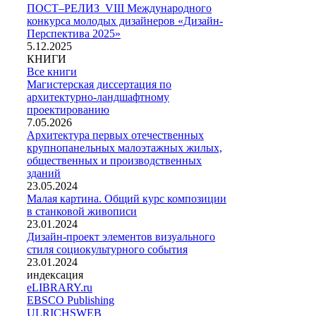
ПОСТ–РЕЛИЗ VIII Международного
конкурса молодых дизайнеров «Дизайн-
Перспектива 2025»
5.12.2025
КНИГИ
Все книги
Магистерская диссертация по
архитектурно-ландшафтному
проектированию
7.05.2026
Архитектура первых отечественных
крупнопанельных малоэтажных жилых,
общественных и производственных
зданий
23.05.2024
Малая картина. Общий курс композиции
в станковой живописи
23.01.2024
Дизайн-проект элементов визуального
стиля социокультурного события
23.01.2024
индексация
eLIBRARY.ru
EBSCO Publishing
ULRICHSWEB