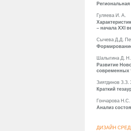
Региональная 
Гуляева И. А.
Характеристи
– начала XXI в
Сычева Д.Д. Пе
Формирование
Шалыгина Д. Н.
Развитие Ново
современных 
Зиятдинов З.З.
Краткий тезау
Гончарова Н.С.
Анализ состо
ДИЗАЙН СРЕ