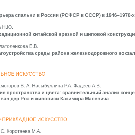
рьера спальни в России (РСФСР в СССР) в 1946–1970-х
а Н.Ю.
радиционной китайской врезной и шиповой конструкц
Глатоленкова Е.В.
гоустройства среды района железнодорожного вокзала
ЬНОЕ ИСКУССТВО
амогоров В. А. Насыбуллина Р.А. Фадеев А.В.
е пространства и цвета: сравнительный анализ конце
ван дер Роэ и живописи Казимира Малевича
-ПРИКЛАДНОЕ ИСКУССТВО
С. Коротаева М.А.