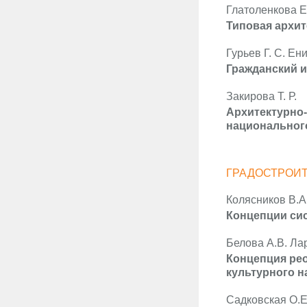
Глатоленкова Е
Типовая архит
Гурьев Г. С. Ен
Гражданский и
Закирова Т. Р.
Архитектурно-
национального
ГРАДОСТРОИ
Колясников В.А
Концепции сис
Белова А.В. Лар
Концепция рео
культурного н
Садковская О.Е