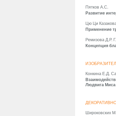
Пятков А.С.
Развитие инте
Цю Ци Казаков
Применение т
Ремизова Д.Р. 
Концепция бла
ИЗОБРАЗИТЕЛ
Конкина Е.Д. С
Взаимодействи
Людвига Миса 
ДЕКОРАТИВНО
Широковских М.