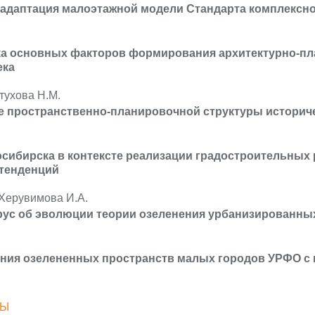
адаптация малоэтажной модели Стандарта комплексно
ка основных факторов формирования архитектурно-пл
ека
тухова Н.М.
 пространственно-планировочной структуры историчес
сибирска в контексте реализации градостроительных р
тенденций
 Херувимова И.А.
рус об эволюции теории озеленения урбанизированны
яния озелененных пространств малых городов УРФО с 
ДЫ