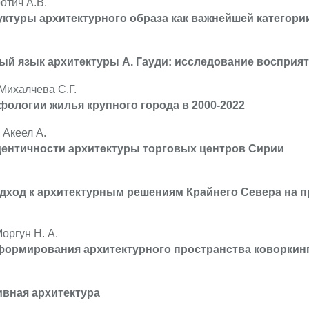
отич А.В.
уктуры архитектурного образа как важнейшей категори
й язык архитектуры А. Гауди: исследование восприя
 Михалчева С.Г.
ологии жилья крупного города в 2000-2022
 Акеел А.
ентичности архитектуры торговых центров Сирии
дход к архитектурным решениям Крайнего Севера на 
оргун Н. А.
формирования архитектурного пространства коворкин
наивная архитектура