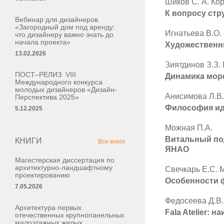
Шиков С. А. Кор
К вопросу стр
Вебинар для дизайнеров
«Загородный дом под аренду:
Игнатьева В.О.
что дизайнеру важно знать до
начала проекта»
Художественны
13.02.2026
Зиятдинов З.З.
ПОСТ–РЕЛИЗ VIII
Динамика морф
Международного конкурса
молодых дизайнеров «Дизайн-
Анисимова Л.В.
Перспектива 2025»
Философия ид
5.12.2025
Можная П.А.
Витальный по
КНИГИ
Все книги
ЯНАО
Магистерская диссертация по
архитектурно-ландшафтному
Свечкарь Е.С. М
проектированию
Особенности 
7.05.2026
Федосеева Д.В.
Архитектура первых
Fala Atelier: 
отечественных крупнопанельных
малоэтажных жилых,