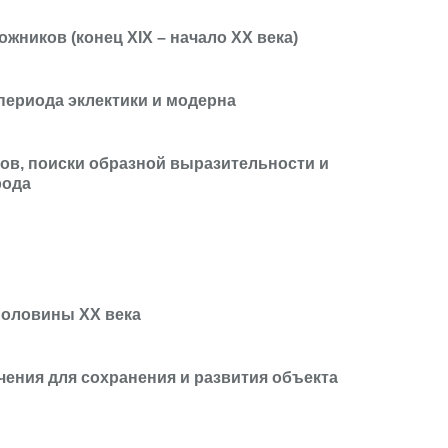
жников (конец XIX – начало XX века)
периода эклектики и модерна
дов, поиски образной выразительности и
рода
половины XX века
ения для сохранения и развития объекта