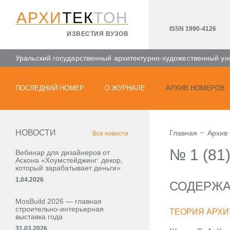
АРХИ
ТЕК
ТОН
ISSN 1990-4126
ИЗВЕСТИЯ ВУЗОВ
Уральский государственный архитектурно-художественный ун
ПОСЛЕДНИЙ НОМЕР
О ЖУРНАЛЕ
АРХИВ НОМЕРОВ
НОВОСТИ
Главная
Архив
Все новости
№ 1 (81
Вебинар для дизайнеров от
Аскона «Хоумстейджинг: декор,
который зарабатывает деньги»
1.04.2026
СОДЕРЖ
MosBuild 2026 — главная
строительно-интерьерная
ТЕОРИЯ АРХИ
выставка года
31.03.2026