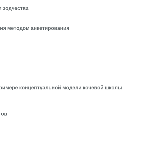
и зодчества
тия методом анкетирования
примере концептуальной модели кочевой школы
гов