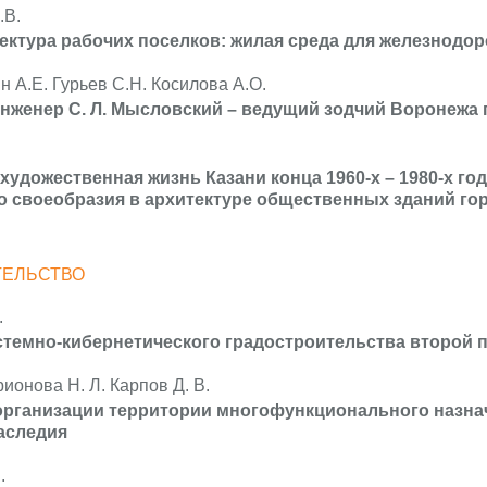
.В.
ектура рабочих поселков: жилая среда для железнодоро
ин А.Е. Гурьев С.Н. Косилова А.О.
нженер С. Л. Мысловский – ведущий зодчий Воронежа 
художественная жизнь Казани конца 1960-х – 1980-х го
 своеобразия в архитектуре общественных зданий го
ТЕЛЬСТВО
.
темно-кибернетического градостроительства второй 
ионова Н. Л. Карпов Д. В.
рганизации территории многофункционального назнач
аследия
.