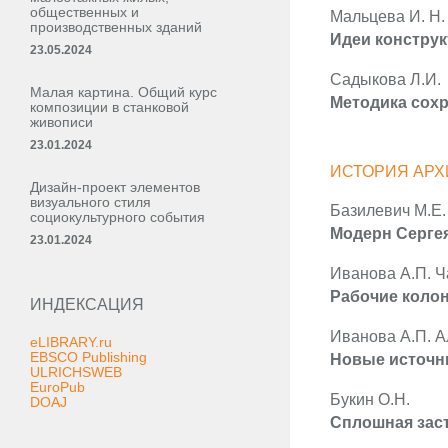
общественных и
Мальцева И. Н.
производственных зданий
Идеи констру
23.05.2024
Садыкова Л.И.
Малая картина. Общий курс
Методика сохр
композиции в станковой
живописи
23.01.2024
ИСТОРИЯ АРХ
Дизайн-проект элементов
визуального стиля
Базилевич М.Е.
социокультурного события
Модерн Сергея
23.01.2024
Иванова А.П. Ч
Рабочие колон
ИНДЕКСАЦИЯ
Иванова А.П. А
eLIBRARY.ru
EBSCO Publishing
Новые источни
ULRICHSWEB
EuroPub
Букин О.Н.
DOAJ
Сплошная заст