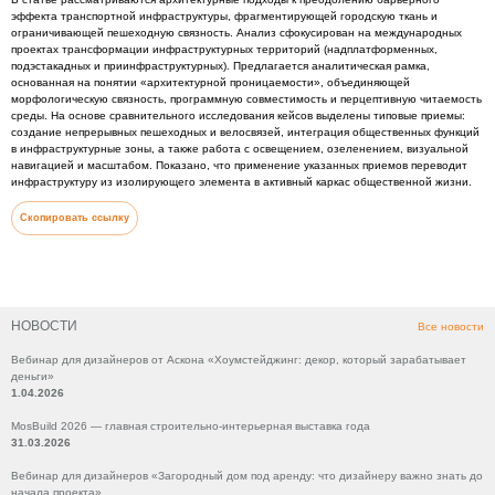
эффекта транспортной инфраструктуры, фрагментирующей городскую ткань и
ограничивающей пешеходную связность. Анализ сфокусирован на международных
проектах трансформации инфраструктурных территорий (надплатформенных,
подэстакадных и приинфраструктурных). Предлагается аналитическая рамка,
основанная на понятии «архитектурной проницаемости», объединяющей
морфологическую связность, программную совместимость и перцептивную читаемость
среды. На основе сравнительного исследования кейсов выделены типовые приемы:
создание непрерывных пешеходных и велосвязей, интеграция общественных функций
в инфраструктурные зоны, а также работа с освещением, озеленением, визуальной
навигацией и масштабом. Показано, что применение указанных приемов переводит
инфраструктуру из изолирующего элемента в активный каркас общественной жизни.
Скопировать ссылку
НОВОСТИ
Все новости
Вебинар для дизайнеров от Аскона «Хоумстейджинг: декор, который зарабатывает
деньги»
1.04.2026
MosBuild 2026 — главная строительно-интерьерная выставка года
31.03.2026
Вебинар для дизайнеров «Загородный дом под аренду: что дизайнеру важно знать до
начала проекта»