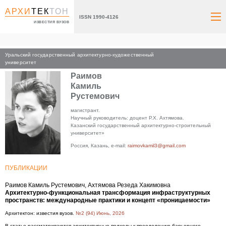
АРХИ
ТЕК
ТОН
ISSN 1990-4126
ИЗВЕСТИЯ ВУЗОВ
Уральский государственный архитектурно-художественный
Главная
университет
Раимов
Камиль
Рустемович
магистрант.
Научный руководитель: доцент Р.Х. Ахтямова.
Казанский государственный архитектурно-строительный
университет»
Россия, Казань, e-mail:
raimovkamil3@gmail.com
ПУБЛИКАЦИИ
Раимов Камиль Рустемович, Ахтямова Резеда Хакимовна
Архитектурно-функциональная трансформация инфраструктурных
пространств: международные практики и концепт «проницаемости»
Архитектон: известия вузов.
№2 (94) Июнь, 2026
В статье рассматриваются архитектурные подходы к преодолению барьерного