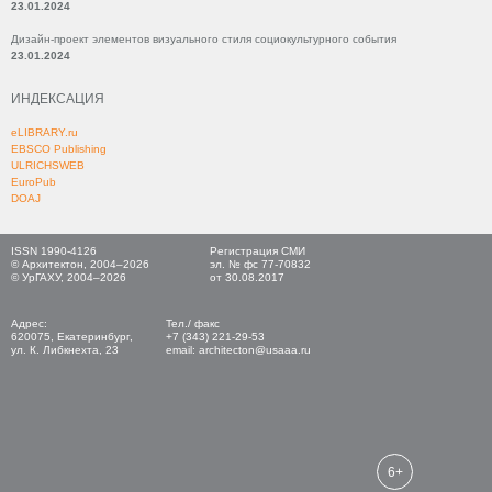
23.01.2024
Дизайн-проект элементов визуального стиля социокультурного события
23.01.2024
ИНДЕКСАЦИЯ
eLIBRARY.ru
EBSCO Publishing
ULRICHSWEB
EuroPub
DOAJ
ISSN 1990-4126
Регистрация СМИ
© Архитектон, 2004–2026
эл. № фс 77-70832
© УрГАХУ, 2004–2026
от 30.08.2017
Адрес:
Тел./ факс
620075, Екатеринбург,
+7 (343) 221-29-53
ул. К. Либкнехта, 23
email: architecton@usaaa.ru
6+