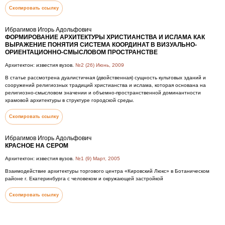
Скопировать ссылку
Ибрагимов Игорь Адольфович
ФОРМИРОВАНИЕ АРХИТЕКТУРЫ ХРИСТИАНСТВА И ИСЛАМА КАК
ВЫРАЖЕНИЕ ПОНЯТИЯ СИСТЕМА КООРДИНАТ В ВИЗУАЛЬНО-
ОРИЕНТАЦИОННО-СМЫСЛОВОМ ПРОСТРАНСТВЕ
Архитектон: известия вузов.
№2 (26) Июнь, 2009
В статье рассмотрена дуалистичная (двойственная) сущность культовых зданий и
сооружений религиозных традиций христианства и ислама, которая основана на
религиозно-смысловом значении и объемно-пространственной доминантности
храмовой архитектуры в структуре городской среды.
Скопировать ссылку
Ибрагимов Игорь Адольфович
КРАСНОЕ НА СЕРОМ
Архитектон: известия вузов.
№1 (9) Март, 2005
Взаимодействие архитектуры торгового центра «Кировский Люкс» в Ботаническом
районе г. Екатеринбурга с человеком и окружающей застройкой
Скопировать ссылку