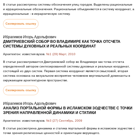
В статье рассмотрены системы обозначения улиц городов. Выделены рациональные
и иррациональные обозначения. Рациональные объединяются в систему координат, а
иррациональные - в иерархическую систему.
Скопировать ссылку
Ибрагимов Игорь Адольфович
ДМИТРИЕВСКИЙ СОБОР ВО ВЛАДИМИРЕ КАК ТОЧКА ОТСЧЕТА
СИСТЕМЫ ДУХОВНЫХ И РЕАЛЬНЫХ КООРДИНАТ
Архитектон: известия вузов.
№1 (29) Март, 2010
В статье рассматривается Дмитриевский собор во Владимире как точка отсчета
определенной автором синтезированной системы духовных и реальных координат,
состоящей из двух систем. Первая система координат является смысловой, вторая
система основана на визуальном восприятии человеком вертикальной доминанты в
окружающем архитектурном пространстве.
Скопировать ссылку
Ибрагимов Игорь Адольфович
АНАЛИЗ ПОРТАЛЬНОЙ ФОРМЫ В ИСЛАМСКОМ ЗОДЧЕСТВЕ С ТОЧКИ
ЗРЕНИЯ НАПРАВЛЕННОЙ ДИНАМИКИ И СТАТИКИ
Архитектон: известия вузов.
№3 (27) Сентябрь, 2009
В статье рассмотрена динамика и статика портальной формы в исламском зодчестве с
точки зрения религиозных ценностей и ориентации верующего.