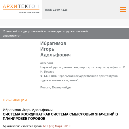
АРХИ
ТЕК
ТОН
ISSN 1990-4126
ИЗВЕСТИЯ ВУЗОВ
Уральский государственный архитектурно-художественный
Главная
университет
Ибрагимов
Игорь
Адольфович
аспирант.
Научный руководитель: кандидат архитектуры, профессор В.
И. Иовлев
ФГБОУ ВПО "Уральская государственная архитектурно-
художественная академия",
Россия, Екатеринбург
ПУБЛИКАЦИИ
Ибрагимов Игорь Адольфович
СИСТЕМА КООРДИНАТ КАК СИСТЕМА СМЫСЛОВЫХ ЗНАЧЕНИЙ В
ПЛАНИРОВКЕ ГОРОДОВ
Архитектон: известия вузов.
№1 (29) Март, 2010