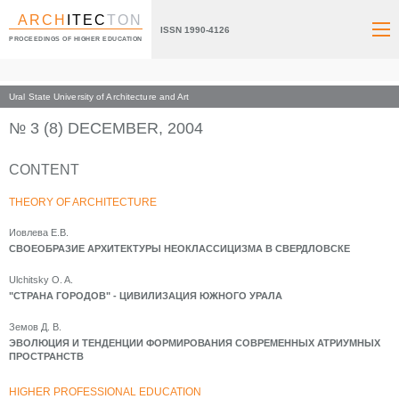
ARCH
ITEC
TON
ISSN 1990-4126
PROCEEDINGS OF HIGHER EDUCATION
Ural State University of Architecture and Art
Index page
Archive numbers
2004
№ 3 (8) DECEMBER, 2004
CONTENT
THEORY OF ARCHITECTURE
Иовлева Е.В.
СВОЕОБРАЗИЕ АРХИТЕКТУРЫ НЕОКЛАССИЦИЗМА В СВЕРДЛОВСКЕ
Ulchitsky O. A.
"СТРАНА ГОРОДОВ" - ЦИВИЛИЗАЦИЯ ЮЖНОГО УРАЛА
Земов Д. В.
ЭВОЛЮЦИЯ И ТЕНДЕНЦИИ ФОРМИРОВАНИЯ СОВРЕМЕННЫХ АТРИУМНЫХ
ПРОСТРАНСТВ
HIGHER PROFESSIONAL EDUCATION