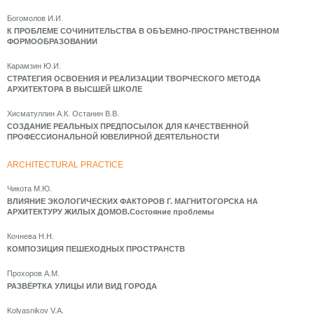
Богомолов И.И.
К ПРОБЛЕМЕ СОЧИНИТЕЛЬСТВА В ОБЪЕМНО-ПРОСТРАНСТВЕННОМ
ФОРМООБРАЗОВАНИИ
Карамзин Ю.И.
СТРАТЕГИЯ ОСВОЕНИЯ И РЕАЛИЗАЦИИ ТВОРЧЕСКОГО МЕТОДА
АРХИТЕКТОРА В ВЫСШЕЙ ШКОЛЕ
Хисматуллин А.К. Останин В.В.
СОЗДАНИЕ РЕАЛЬНЫХ ПРЕДПОСЫЛОК ДЛЯ КАЧЕСТВЕННОЙ
ПРОФЕССИОНАЛЬНОЙ ЮВЕЛИРНОЙ ДЕЯТЕЛЬНОСТИ
ARCHITECTURAL PRACTICE
Чикота М.Ю.
ВЛИЯНИЕ ЭКОЛОГИЧЕСКИХ ФАКТОРОВ Г. МАГНИТОГОРСКА НА
АРХИТЕКТУРУ ЖИЛЫХ ДОМОВ.Состояние проблемы
Кочнева Н.Н.
КОМПОЗИЦИЯ ПЕШЕХОДНЫХ ПРОСТРАНСТВ
Прохоров А.М.
РАЗВЁРТКА УЛИЦЫ ИЛИ ВИД ГОРОДА
Kolyasnikov V.A.