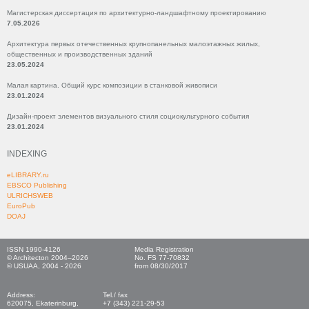
Магистерская диссертация по архитектурно-ландшафтному проектированию
7.05.2026
Архитектура первых отечественных крупнопанельных малоэтажных жилых,
общественных и производственных зданий
23.05.2024
Малая картина. Общий курс композиции в станковой живописи
23.01.2024
Дизайн-проект элементов визуального стиля социокультурного события
23.01.2024
INDEXING
eLIBRARY.ru
EBSCO Publishing
ULRICHSWEB
EuroPub
DOAJ
ISSN 1990-4126
Media Registration
© Architecton 2004–2026
No. FS 77-70832
© USUAA, 2004 - 2026
from 08/30/2017
Address:
Tel./ fax
620075, Ekaterinburg,
+7 (343) 221-29-53