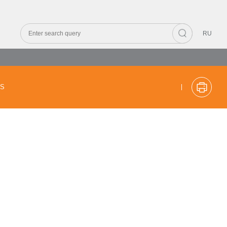
RU
CS