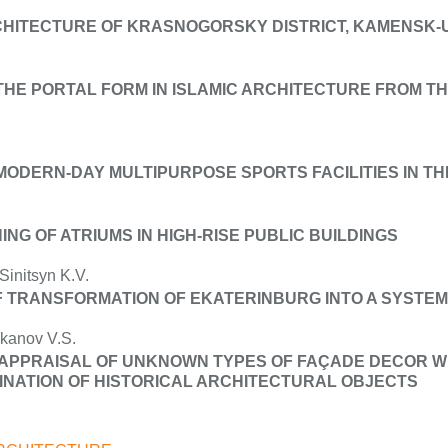
RCHITECTURE OF KRASNOGORSKY DISTRICT, KAMENSK
THE PORTAL FORM IN ISLAMIC ARCHITECTURE FROM TH
MODERN-DAY MULTIPURPOSE SPORTS FACILITIES IN THE
ING OF ATRIUMS IN HIGH-RISE PUBLIC BUILDINGS
Sinitsyn K.V.
F TRANSFORMATION OF EKATERINBURG INTO A SYSTE
hkanov V.S.
F APPRAISAL OF UNKNOWN TYPES OF FAÇADE DECOR 
INATION OF HISTORICAL ARCHITECTURAL OBJECTS