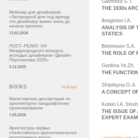
Gavrilova S. I.
THE 1930s A
Вебинар для дизайнеров
«Загородный дом под аренду:
Ibragimov I.A.
что дизайнеру важно знать до
начала проекта»
ANALYSIS OF 
13.02.2026
STATICS
ПОСТ–РЕЛИЗ VIII
Belonosov S.A.
Международного конкурса
THE ROLE OF 
молодых дизайнеров «Дизайн-
Перспектива 2025»
Gordina Ye.Zh.
5.12.2025
THE FUNCTION
Shipitsyna O. A. 
BOOKS
All Books
A CONCEPT O
Магистерская диссертация по
архитектурно-ландшафтному
Korkin I.A. Shis
проектированию
THE ISSUE O
7.05.2026
EXPERT EXAM
Архитектура первых
отечественных крупнопанельных
малоэтажных жилых,