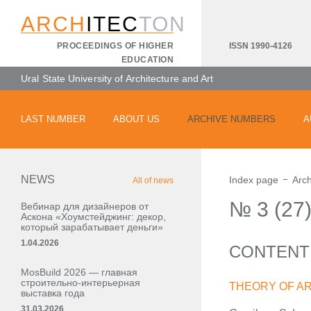
ARCH
ITEC
TON
ISSN 1990-4126
PROCEEDINGS OF HIGHER
EDUCATION
Ural State University of Architecture and Art
LAST NUMBER
ABOUT US
ARCHIVE NUMBERS
A
NEWS
Index page
Arc
All of news
№ 3 (27
Вебинар для дизайнеров от
Аскона «Хоумстейджинг: декор,
который зарабатывает деньги»
1.04.2026
CONTENT
MosBuild 2026 — главная
строительно-интерьерная
THEORY OF A
выставка года
31.03.2026