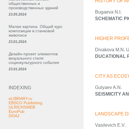
HISTORY OF 
общественных и
производственных зданий
Bugaeva N.I.
23.05.2024
SCHEMATIC PI
Малая картина. Общий курс
композиции в станковой
живописи
HIGHER PROF
23.01.2024
Divakova M.N. U
Дизайн-проект элементов
DUCATIONAL P
визуального стиля
социокультурного события
23.01.2024
CITY AS ECO
Gulyaev A.N.
INDEXING
SEISMICITY A
eLIBRARY.ru
EBSCO Publishing
ULRICHSWEB
EuroPub
LANDSCAPE D
DOAJ
Vasilevich E.V.