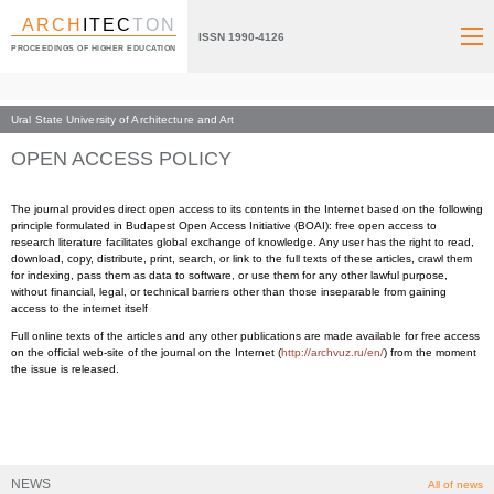
ARCH
ITEC
TON
ISSN 1990-4126
PROCEEDINGS OF HIGHER EDUCATION
Ural State University of Architecture and Art
Index page
About us
OPEN ACCESS POLICY
The journal provides direct open access to its contents in the Internet based on the following
principle formulated in Budapest Open Access Initiative (BOAI): free open access to
research literature facilitates global exchange of knowledge. Any user has the right to read,
download, copy, distribute, print, search, or link to the full texts of these articles, crawl them
for indexing, pass them as data to software, or use them for any other lawful purpose,
without financial, legal, or technical barriers other than those inseparable from gaining
access to the internet itself
Full online texts of the articles and any other publications are made available for free access
on the official web-site of the journal on the Internet (
http://archvuz.ru/en/
) from the moment
the issue is released.
NEWS
All of news