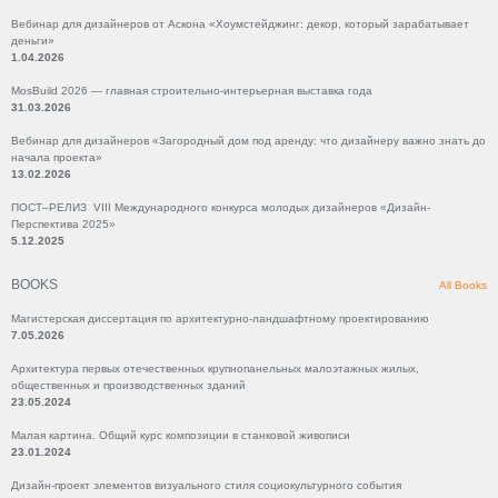
Вебинар для дизайнеров от Аскона «Хоумстейджинг: декор, который зарабатывает
деньги»
1.04.2026
MosBuild 2026 — главная строительно-интерьерная выставка года
31.03.2026
Вебинар для дизайнеров «Загородный дом под аренду: что дизайнеру важно знать до
начала проекта»
13.02.2026
ПОСТ–РЕЛИЗ VIII Международного конкурса молодых дизайнеров «Дизайн-
Перспектива 2025»
5.12.2025
BOOKS
All Books
Магистерская диссертация по архитектурно-ландшафтному проектированию
7.05.2026
Архитектура первых отечественных крупнопанельных малоэтажных жилых,
общественных и производственных зданий
23.05.2024
Малая картина. Общий курс композиции в станковой живописи
23.01.2024
Дизайн-проект элементов визуального стиля социокультурного события