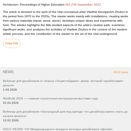
Architecton: Proceedings of Higher Education
№3 (79) September, 2022
The article is devoted to the work of the Ural conceptual artist Vladimir Georgievich Zhukov in
the period from 1970 to the 2020s. The master works mainly with installations, creating works
from various materials (metal, wood, stone), develops unique ideas and experiments with
form. The articles highlights the little-studied aspects of the artist's creative path, examines
significant works, and analyzes the activities of Vladimir Zhukov in the context of the modern
artistic process, and the contribution of the master to the art of the Ural underground.
Copy link
NEWS
All of news
Вебинар для дизайнеров от Аскона «Хоумстейджинг: декор, который зарабатывает
деньги»
1.04.2026
MosBuild 2026 — главная строительно-интерьерная выставка года
31.03.2026
Вебинар для дизайнеров «Загородный дом под аренду: что дизайнеру важно знать до
начала проекта»
13.02.2026
ПОСТ–РЕЛИЗ VIII Международного конкурса молодых дизайнеров «Дизайн-