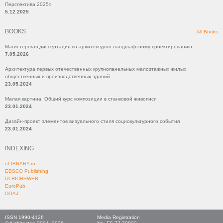
Перспектива 2025»
5.12.2025
BOOKS
All Books
Магистерская диссертация по архитектурно-ландшафтному проектированию
7.05.2026
Архитектура первых отечественных крупнопанельных малоэтажных жилых,
общественных и производственных зданий
23.05.2024
Малая картина. Общий курс композиции в станковой живописи
23.01.2024
Дизайн-проект элементов визуального стиля социокультурного события
23.01.2024
INDEXING
eLIBRARY.ru
EBSCO Publishing
ULRICHSWEB
EuroPub
DOAJ
ISSN 1990-4126
Media Registration