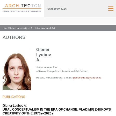
ARCH
ITEC
TON
ISSN 1990-4126
PROCEEDINGS OF HIGHER EDUCATION
Ural State University of Architecture and Art
Index page
AUTHORS
Gibner
Lyubov
A.
Junior researcher.
«Glavny Prospekt» International Art Center,
Russia, Yekaterinburg, e-mail:
gibner.lyuba@yandex.ru
PUBLICATIONS
Gibner Lyubov A.
URAL CONCEPTUALISM IN THE ERA OF CHANGE: VLADIMIR ZHUKOV'S
CREATIVITY OF THE 1970s‒2020s