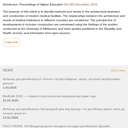
Architecton: Proceedings of Higher Education
№4 (80) December, 2022
The purpose of this article is to identify methods and trends in the architectural treatment
and construction of modern medical facilities. The relationships between the architecture and
needs of medical institutions in different countries are considered. The principal line of
developments in inclusive construction are overviewed using the findings of the studies
conducted at the University of Melbourne and other studies published in the Disability and
Health Journal, and information from open sources.
Copy link
NEWS
All of news
Вебинар для дизайнеров от Аскона «Хоумстейджинг: декор, который зарабатывает
деньги»
1.04.2026
MosBuild 2026 — главная строительно-интерьерная выставка года
31.03.2026
Вебинар для дизайнеров «Загородный дом под аренду: что дизайнеру важно знать до
начала проекта»
13.02.2026
ПОСТ–РЕЛИЗ VIII Международного конкурса молодых дизайнеров «Дизайн-