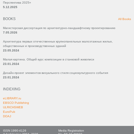
Перспектива 2025»
5.12.2025
BOOKS
All Books
Магистерская диссертация по архитектурно-ландшафтному проектированию
7.05.2026
Архитектура первых отечественных крупнопанельных малоэтажных жилых,
общественных и производственных зданий
23.05.2024
Малая картина. Общий курс композиции в станковой живописи
23.01.2024
Дизайн-проект элементов визуального стиля социокультурного события
23.01.2024
INDEXING
eLIBRARY.ru
EBSCO Publishing
ULRICHSWEB
EuroPub
DOAJ
ISSN 1990-4126
Media Registration