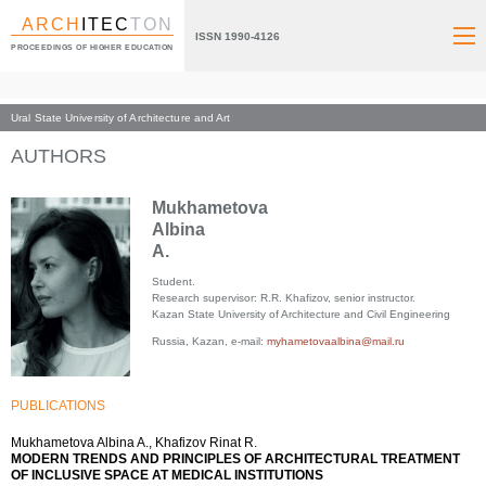
ARCH
ITEC
TON
ISSN 1990-4126
PROCEEDINGS OF HIGHER EDUCATION
Ural State University of Architecture and Art
Index page
AUTHORS
Mukhametova
Albina
A.
Student.
Research supervisor: R.R. Khafizov, senior instructor.
Kazan State University of Architecture and Civil Engineering
Russia, Kazan, e-mail:
myhametovaalbina@mail.ru
PUBLICATIONS
Mukhametova Albina A., Khafizov Rinat R.
MODERN TRENDS AND PRINCIPLES OF ARCHITECTURAL TREATMENT
OF INCLUSIVE SPACE AT MEDICAL INSTITUTIONS