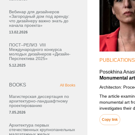
Вебинар для дизайнеров
«Загородный дом под аренду:
что дизайнеру важно знать до
начала проекта»
13.02.2026
ПОСТ–РЕЛИЗ VIII
Международного конкурса
молодых дизайнеров «Дизайн-
Перспектива 2025»
PUBLICATIONS
5.12.2025
Posokhina Anast
Monumental art 
BOOKS
All Books
Architecton: Proc
The article examin
Магистерская диссертация по
архитектурно-ландшафтному
monumental art fro
проектированию
investigates their 
7.05.2026
Copy link
Архитектура первых
отечественных крупнопанельных
малоэтажных жилых,