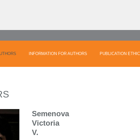
UTHORS
INFORMATION FOR AUTHORS
PUBLICATION ETHI
RS
Semenova
Victoria
V.