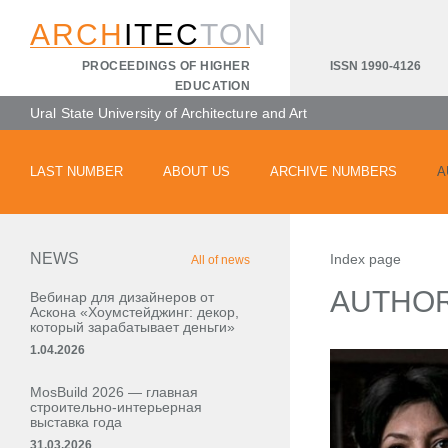
ARCH
ITEC
TON
ISSN 1990-4126
PROCEEDINGS OF HIGHER
EDUCATION
Ural State University of Architecture and Art
LAST NUMBER
ABOUT US
ARCHIVE NUMBERS
A
NEWS
Index page
All of news
AUTHO
Вебинар для дизайнеров от
Аскона «Хоумстейджинг: декор,
который зарабатывает деньги»
1.04.2026
MosBuild 2026 — главная
строительно-интерьерная
выставка года
31.03.2026