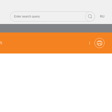
RU
CS