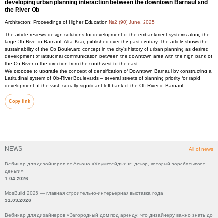
developing urban planning interaction between the downtown Barnaul and
the River Ob
Architecton: Proceedings of Higher Education
№2 (90) June, 2025
The article reviews design solutions for development of the embankment systems along the
large Ob River in Barnaul, Altai Krai, published over the past century. The article shows the
sustainability of the Ob Boulevard concept in the city’s history of urban planning as desired
development of latitudinal communication between the downtown area with the high bank of
the Ob River in the direction from the southwest to the east.
We propose to upgrade the concept of densification of Downtown Barnaul by constructing a
Latitudinal system of Ob-River Boulevards – several streets of planning priority for rapid
development of the vast, socially significant left bank of the Ob River in Barnaul.
Copy link
NEWS
All of news
Вебинар для дизайнеров от Аскона «Хоумстейджинг: декор, который зарабатывает
деньги»
1.04.2026
MosBuild 2026 — главная строительно-интерьерная выставка года
31.03.2026
Вебинар для дизайнеров «Загородный дом под аренду: что дизайнеру важно знать до