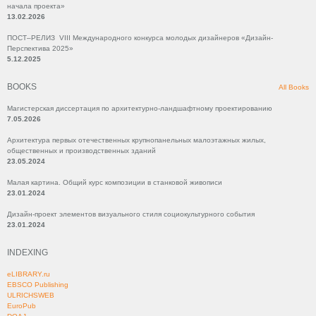
начала проекта»
13.02.2026
ПОСТ–РЕЛИЗ VIII Международного конкурса молодых дизайнеров «Дизайн-
Перспектива 2025»
5.12.2025
BOOKS
All Books
Магистерская диссертация по архитектурно-ландшафтному проектированию
7.05.2026
Архитектура первых отечественных крупнопанельных малоэтажных жилых,
общественных и производственных зданий
23.05.2024
Малая картина. Общий курс композиции в станковой живописи
23.01.2024
Дизайн-проект элементов визуального стиля социокультурного события
23.01.2024
INDEXING
eLIBRARY.ru
EBSCO Publishing
ULRICHSWEB
EuroPub