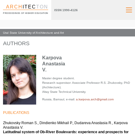
ARCH
ITEC
TON
ISSN 1990-4126
PROCEEDINGS OF HIGHER EDUCATION
Ural State University of Architecture and Art
Index page
AUTHORS
Karpova
Anastasia
V.
Master degree student.
Research supervisor: Associate Professor R.S. Zhukovsky, PhD
(Architecture).
Altay State Technical University.
Russia, Barnaul, e-mail:
a.karpova.arch@gmail.com
PUBLICATIONS
Zhukovsky Roman S., Dindienko Mikhail P., Dudareva Anastasia R., Karpova
Anastasia V.
Latitudinal system of Ob-River Boulevards: experience and prospects for