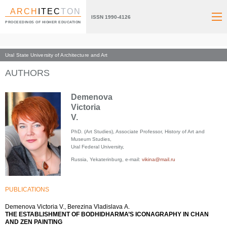
ARCH
ITEC
TON
ISSN 1990-4126
PROCEEDINGS OF HIGHER EDUCATION
Ural State University of Architecture and Art
Index page
AUTHORS
Demenova
Victoria
V.
PhD. (Art Studies), Associate Professor, History of Art and
Museum Studies,
Ural Federal University,
Russia, Yekaterinburg, e-mail:
vikina@mail.ru
PUBLICATIONS
Demenova Victoria V., Berezina Vladislava А.
THE ESTABLISHMENT OF BODHIDHARMA’S ICONAGRAPHY IN CHAN
AND ZEN PAINTING