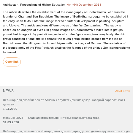
Architecton: Proceedings of Higher Education
№4 (64) December, 2018
The article describes the establishment of the iconography of Bodhidharma, who was the
founder of Chan and Zen Buddhism. The image of Bodhidharma began to be established in
the early Chan texts. Later the image received further development in painting, sculpture
and Ukiyo-e. The article analyzes different types of the first Zen patriarch. The study is
based on an analysis of over 120 portrait images of Bodhidharma divided into 5 groups:
portrait belt images in ¾; portrait images in which the figure was given completely; the third
group consisted of one-stroke portraits; the fourth group include scenes from the life of
Bodhidharma; the fifth group includes Ukiyo-e with the image of Daruma. The evolution of
the iconography of the First Patriarch enables the features of the unique Zen iconography to
be traced.
Copy link
NEWS
All of news
Вебинар для дизайнеров от Аскона «Хоумстейджинг: декор, который зарабатывает
деньги»
1.04.2026
MosBuild 2026 — главная строительно-интерьерная выставка года
31.03.2026
Вебинар для дизайнеров «Загородный дом под аренду: что дизайнеру важно знать до