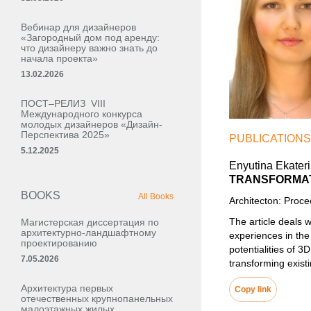
Вебинар для дизайнеров
«Загородный дом под аренду:
что дизайнеру важно знать до
начала проекта»
13.02.2026
ПОСТ–РЕЛИЗ VIII
Международного конкурса
молодых дизайнеров «Дизайн-
Перспектива 2025»
PUBLICATIONS
5.12.2025
Enyutina Ekater
TRANSFORMAT
BOOKS
All Books
Architecton: Proc
The article deals 
Магистерская диссертация по
архитектурно-ландшафтному
experiences in the
проектированию
potentialities of 
7.05.2026
transforming exist
Архитектура первых
Copy link
отечественных крупнопанельных
малоэтажных жилых,