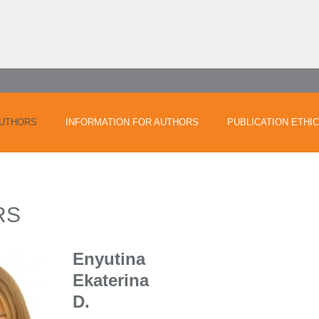
UTHORS
INFORMATION FOR AUTHORS
PUBLICATION ETHI
RS
Enyutina
Ekaterina
D.