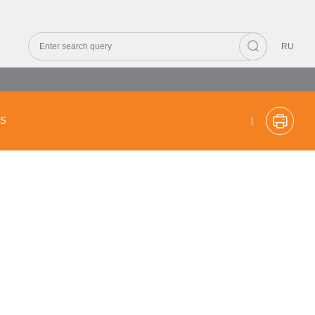
RU
CS