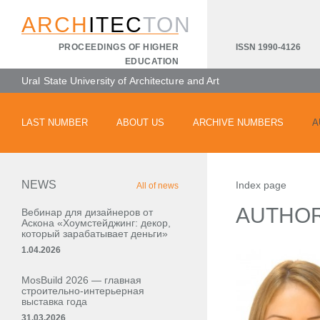
ARCH
ITEC
TON
ISSN 1990-4126
PROCEEDINGS OF HIGHER
EDUCATION
Ural State University of Architecture and Art
LAST NUMBER
ABOUT US
ARCHIVE NUMBERS
A
NEWS
Index page
All of news
AUTHO
Вебинар для дизайнеров от
Аскона «Хоумстейджинг: декор,
который зарабатывает деньги»
1.04.2026
MosBuild 2026 — главная
строительно-интерьерная
выставка года
31.03.2026