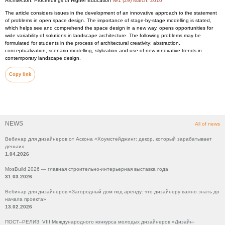
Architecton: Proceedings of Higher Education
№1 (29) March, 2010
The article considers issues in the development of an innovative approach to the statement
of problems in open space design. The importance of stage-by-stage modelling is stated,
which helps see and comprehend the space design in a new way, opens opportunities for
wide variability of solutions in landscape architecture. The following problems may be
formulated for students in the process of architectural creativity: abstraction,
conceptualization, scenario modelling, stylization and use of new innovative trends in
contemporary landscape design.
Copy link
NEWS
All of news
Вебинар для дизайнеров от Аскона «Хоумстейджинг: декор, который зарабатывает
деньги»
1.04.2026
MosBuild 2026 — главная строительно-интерьерная выставка года
31.03.2026
Вебинар для дизайнеров «Загородный дом под аренду: что дизайнеру важно знать до
начала проекта»
13.02.2026
ПОСТ–РЕЛИЗ VIII Международного конкурса молодых дизайнеров «Дизайн-