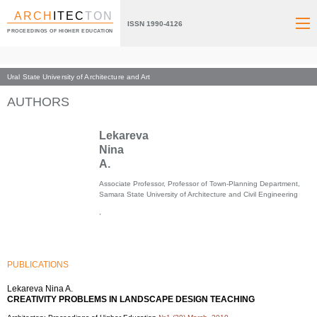
ARCH
ITEC
TON
ISSN 1990-4126
PROCEEDINGS OF HIGHER EDUCATION
Ural State University of Architecture and Art
Index page
AUTHORS
Lekareva
Nina
A.
Associate Professor, Professor of Town-Planning Department,
Samara State University of Architecture and Civil Engineering
,
PUBLICATIONS
Lekareva Nina A.
CREATIVITY PROBLEMS IN LANDSCAPE DESIGN TEACHING