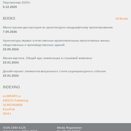
Перспектива 2025»
5.12.2025
BOOKS
All Books
Магистерская диссертация по архитектурно-ландшафтному проектированию
7.05.2026
Архитектура первых отечественных крупнопанельных малоэтажных жилых,
общественных и производственных зданий
23.05.2024
Малая картина. Общий курс композиции в станковой живописи
23.01.2024
Дизайн-проект элементов визуального стиля социокультурного события
23.01.2024
INDEXING
eLIBRARY.ru
EBSCO Publishing
ULRICHSWEB
EuroPub
DOAJ
ISSN 1990-4126
Media Registration