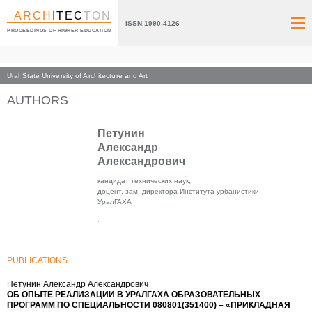
ARCH
ITEC
TON
ISSN 1990-4126
PROCEEDINGS OF HIGHER EDUCATION
Ural State University of Architecture and Art
Index page
AUTHORS
Петунин
Александр
Александрович
кандидат технических наук,
доцент, зам. директора Института урбанистики
УралГАХА
,
PUBLICATIONS
Петунин Александр Александрович
ОБ ОПЫТЕ РЕАЛИЗАЦИИ В УРАЛГАХА ОБРАЗОВАТЕЛЬНЫХ
ПРОГРАММ ПО СПЕЦИАЛЬНОСТИ 080801(351400) – «ПРИКЛАДНАЯ