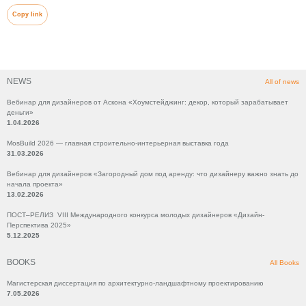
Copy link
NEWS
All of news
Вебинар для дизайнеров от Аскона «Хоумстейджинг: декор, который зарабатывает
деньги»
1.04.2026
MosBuild 2026 — главная строительно-интерьерная выставка года
31.03.2026
Вебинар для дизайнеров «Загородный дом под аренду: что дизайнеру важно знать до
начала проекта»
13.02.2026
ПОСТ–РЕЛИЗ VIII Международного конкурса молодых дизайнеров «Дизайн-
Перспектива 2025»
5.12.2025
BOOKS
All Books
Магистерская диссертация по архитектурно-ландшафтному проектированию
7.05.2026