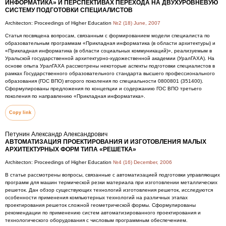
ИНФОРМАТИКА» И ПЕРСПЕКТИВАХ ПЕРЕХОДА НА ДВУХУРОВНЕВУЮ
СИСТЕМУ ПОДГОТОВКИ СПЕЦИАЛИСТОВ
Architecton: Proceedings of Higher Education
№2 (18) June, 2007
Статья посвящена вопросам, связанным с формированием модели специалиста по
образовательным программам «Прикладная информатика (в области архитектуры) и
«Прикладная информатика (в области социальных коммуникаций)», реализуемым в
Уральской государственной архитектурно-художественной академии (УралГАХА). На
основе опыта УралГАХА рассмотрены некоторые аспекты подготовки специалистов в
рамках Государственного образовательного стандарта высшего профессионального
образования (ГОС ВПО) второго поколения по специальности 0800801 (351400).
Сформулированы предложения по концепции и содержанию ГОС ВПО третьего
поколения по направлению «Прикладная информатика».
Copy link
Петунин Александр Александрович
АВТОМАТИЗАЦИЯ ПРОЕКТИРОВАНИЯ И ИЗГОТОВЛЕНИЯ МАЛЫХ
АРХИТЕКТУРНЫХ ФОРМ ТИПА «РЕШЕТКА»
Architecton: Proceedings of Higher Education
№4 (16) December, 2006
В статье рассмотрены вопросы, связанные с автоматизацией подготовки управляющих
программ для машин термической резки материала при изготовлении металлических
решеток. Дан обзор существующих технологий изготовления решеток, исследуются
особенности применения компьютерных технологий на различных этапах
проектирования решеток сложной геометрической формы. Сформулированы
рекомендации по применению систем автоматизированного проектирования и
технологического оборудования с числовым программным обеспечением.