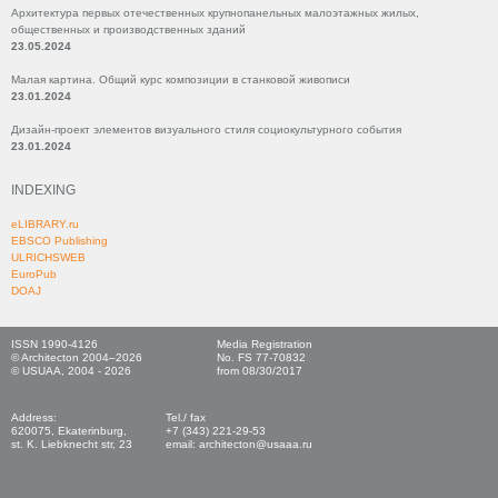
Архитектура первых отечественных крупнопанельных малоэтажных жилых,
общественных и производственных зданий
23.05.2024
Малая картина. Общий курс композиции в станковой живописи
23.01.2024
Дизайн-проект элементов визуального стиля социокультурного события
23.01.2024
INDEXING
eLIBRARY.ru
EBSCO Publishing
ULRICHSWEB
EuroPub
DOAJ
ISSN 1990-4126
Media Registration
© Architecton 2004–2026
No. FS 77-70832
© USUAA, 2004 - 2026
from 08/30/2017
Address:
Tel./ fax
620075, Ekaterinburg,
+7 (343) 221-29-53
st. K. Liebknecht str, 23
email: architecton@usaaa.ru