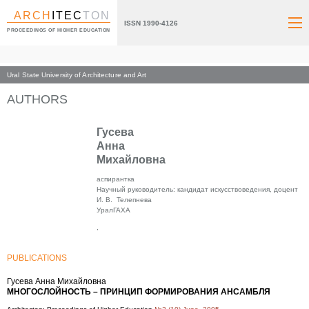
ARCH
ITEC
TON
ISSN 1990-4126
PROCEEDINGS OF HIGHER EDUCATION
Ural State University of Architecture and Art
Index page
AUTHORS
Гусева
Анна
Михайловна
аспирантка
Научный руководитель: кандидат искусствоведения, доцент
И. В. Телепнева
УралГАХА
,
PUBLICATIONS
Гусева Анна Михайловна
МНОГОСЛОЙНОСТЬ – ПРИНЦИП ФОРМИРОВАНИЯ АНСАМБЛЯ