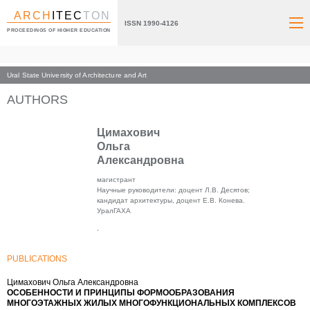
ARCH
ITEC
TON
ISSN 1990-4126
PROCEEDINGS OF HIGHER EDUCATION
Ural State University of Architecture and Art
Index page
AUTHORS
Цимахович
Ольга
Александровна
магистрант
Научные руководители: доцент Л.В. Десятов;
кандидат архитектуры, доцент Е.В. Конева.
УралГАХА
,
PUBLICATIONS
Цимахович Ольга Александровна
ОСОБЕННОСТИ И ПРИНЦИПЫ ФОРМООБРАЗОВАНИЯ
МНОГОЭТАЖНЫХ ЖИЛЫХ МНОГОФУНКЦИОНАЛЬНЫХ КОМПЛЕКСОВ