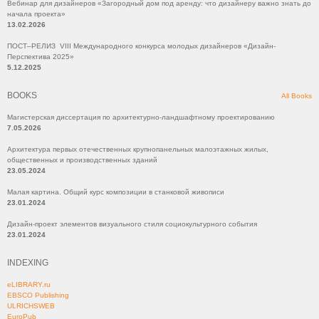
Вебинар для дизайнеров «Загородный дом под аренду: что дизайнеру важно знать до
начала проекта»
13.02.2026
ПОСТ–РЕЛИЗ VIII Международного конкурса молодых дизайнеров «Дизайн-
Перспектива 2025»
5.12.2025
BOOKS
All Books
Магистерская диссертация по архитектурно-ландшафтному проектированию
7.05.2026
Архитектура первых отечественных крупнопанельных малоэтажных жилых,
общественных и производственных зданий
23.05.2024
Малая картина. Общий курс композиции в станковой живописи
23.01.2024
Дизайн-проект элементов визуального стиля социокультурного события
23.01.2024
INDEXING
eLIBRARY.ru
EBSCO Publishing
ULRICHSWEB
EuroPub