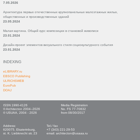
7.05.2026
Архитектура первых отечественных крупнопанельных малоэтажных жилых,
общественных и производственных зданий
23.05.2024
Малая картина. Общий курс композиции в станковой живописи
23.01.2024
Дизайн-проект элементов визуального стиля социокультурного события
23.01.2024
INDEXING
eLIBRARY.ru
EBSCO Publishing
ULRICHSWEB
EuroPub
DOAJ
ISSN 1990-4126
Media Registration
© Architecton 2004–2026
No. FS 77-70832
© USUAA, 2004 - 2026
from 08/30/2017
Address:
Tel./ fax
620075, Ekaterinburg,
+7 (343) 221-29-53
st. K. Liebknecht str, 23
email: architecton@usaaa.ru