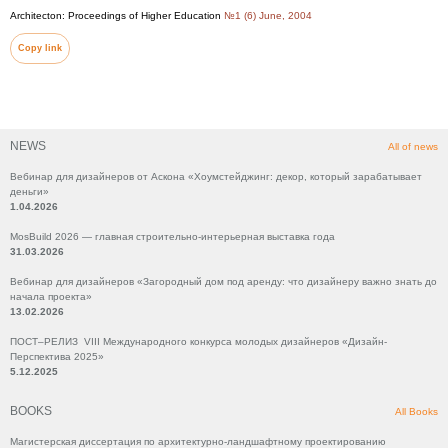
Architecton: Proceedings of Higher Education
№1 (6) June, 2004
Copy link
NEWS
All of news
Вебинар для дизайнеров от Аскона «Хоумстейджинг: декор, который зарабатывает
деньги»
1.04.2026
MosBuild 2026 — главная строительно-интерьерная выставка года
31.03.2026
Вебинар для дизайнеров «Загородный дом под аренду: что дизайнеру важно знать до
начала проекта»
13.02.2026
ПОСТ–РЕЛИЗ VIII Международного конкурса молодых дизайнеров «Дизайн-
Перспектива 2025»
5.12.2025
BOOKS
All Books
Магистерская диссертация по архитектурно-ландшафтному проектированию