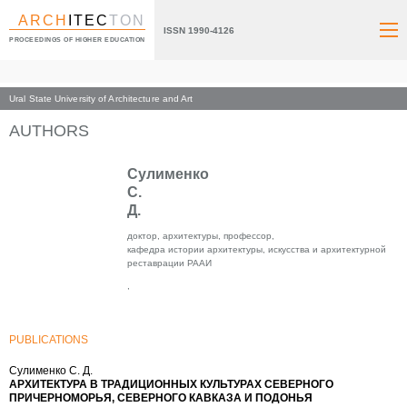
ARCH
ITEC
TON
ISSN 1990-4126
PROCEEDINGS OF HIGHER EDUCATION
Ural State University of Architecture and Art
Index page
AUTHORS
Сулименко
С.
Д.
доктор, архитектуры, профессор,
кафедра истории архитектуры, искусства и архитектурной
реставрации РААИ
,
PUBLICATIONS
Сулименко С. Д.
АРХИТЕКТУРА В ТРАДИЦИОННЫХ КУЛЬТУРАХ СЕВЕРНОГО
ПРИЧЕРНОМОРЬЯ, СЕВЕРНОГО КАВКАЗА И ПОДОНЬЯ