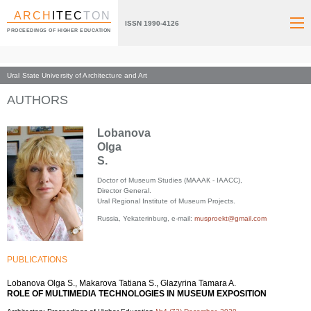
ARCH
ITEC
TON
ISSN 1990-4126
PROCEEDINGS OF HIGHER EDUCATION
Ural State University of Architecture and Art
Index page
AUTHORS
Lobanova
Olga
S.
Doctor of Museum Studies (МАААК - IAACC),
Director General.
Ural Regional Institute of Museum Projects.
Russia, Yekaterinburg, e-mail:
musproekt@gmail.com
PUBLICATIONS
Lobanova Olga S., Makarova Tatiana S., Glazyrina Tamara A.
ROLE OF MULTIMEDIA TECHNOLOGIES IN MUSEUM EXPOSITION