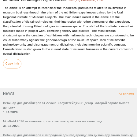
Architecton: Proceedings of Higher Education
№4 (72) December, 2020
The article is an attempt to reconsider the theoretical postulates related to multimedia in
museum business through the prism of the exhibition experiences gained by the Ural
Regional Institute of Museum Projects. The main issues raised in the article are the
classification of digital technologies, their interaction with other elements of the exposition,
the potential of using IT-technologies in museum space. The staff of the Institute review their
mistakes made in project work, combining theory and practice. The most serious
shortcomings in the creation of exhibitions with multimedia technologies are considered to be
visual disharmony against the general design of the museum space, lack of multimedia
technology unity and disengagement of digital technologies from the scientific concept.
Consideration is also given to the current state of museum business in the current context of
overall digitalization.
Copy link
NEWS
All of news
Вебинар для дизайнеров от Аскона «Хоумстейджинг: декор, который зарабатывает
деньги»
1.04.2026
MosBuild 2026 — главная строительно-интерьерная выставка года
31.03.2026
Вебинар для дизайнеров «Загородный дом под аренду: что дизайнеру важно знать до