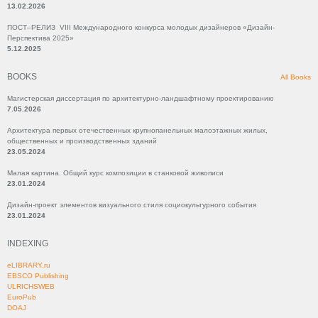
13.02.2026
ПОСТ–РЕЛИЗ VIII Международного конкурса молодых дизайнеров «Дизайн-
Перспектива 2025»
5.12.2025
BOOKS
All Books
Магистерская диссертация по архитектурно-ландшафтному проектированию
7.05.2026
Архитектура первых отечественных крупнопанельных малоэтажных жилых,
общественных и производственных зданий
23.05.2024
Малая картина. Общий курс композиции в станковой живописи
23.01.2024
Дизайн-проект элементов визуального стиля социокультурного события
23.01.2024
INDEXING
eLIBRARY.ru
EBSCO Publishing
ULRICHSWEB
EuroPub
DOAJ