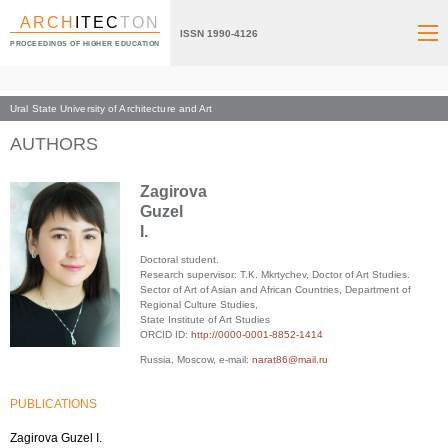
ARCH
ITEC
TON
ISSN 1990-4126
PROCEEDINGS OF HIGHER EDUCATION
Ural State University of Architecture and Art
Index page
AUTHORS
Zagirova
Guzel
I.
Doctoral student.
Research supervisor: T.K. Mkrtychev, Doctor of Art Studies.
Sector of Art of Asian and African Countries, Department of
Regional Culture Studies,
State Institute of Art Studies
ORCID ID:
http://0000-0001-8852-1414
Russia, Moscow, e-mail:
narat86@mail.ru
PUBLICATIONS
Zagirova Guzel I.