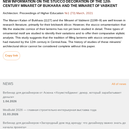
NEW INFORMATION ON THE STUCCO DECORATION OF THE 12th
CENTURY MINARET OF BUKHARA AND THE MINARET OF VABKENT
Architecton: Proceedings of Higher Education
№1 (73) March, 2021
The Manar-i Kalan of Bukhara (1127) and the Minaret of Vabkent (1198–9) are well known in
research literature, primarily for their brickwork décor. However, the stucco ornamentation that
fills the stalactite cornice of their lanterns has not yet been studied in detail. Three types of
ornamental motif are studied to identify their variations and to offer their comparative stylistic
analysis. This study suggests that the tradition of filling lanterns with stucco ornamentation
had matured by the 12th century in Central Asia. The history of studies of these minarets’
architectural décor cannot be considered complete without this paper.
Copy link
NEWS
All of news
Вебинар для дизайнеров от Аскона «Хоумстейджинг: декор, который зарабатывает
деньги»
1.04.2026
MosBuild 2026 — главная строительно-интерьерная выставка года
31.03.2026
Вебинар для дизайнеров «Загородный дом под аренду: что дизайнеру важно знать до
начала проекта»