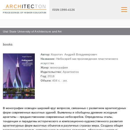
ARCH
ITEC
TON
ISSN 1990-4126
PROCEEDINGS OF HIGHER EDUCATION
Ural State University of Architecture and Art
Index page
books
Автор:
Коротич Андрей Владимирович
Название:
Небоскреб как произведение пластического
искусства
Жанр:
монография
Издательство:
Архитектон
Год:
2018
Объем:
404 с. : ил.
В монографии освещен широкий круг вопросов, связанных с развитием архитектурных
форм современных высотных зданий. Выявлены и обобщены древние исходные
архетипы – предшественники современных небоскребов. Определены этапы,
тенденции и парадигмы исторического и композиционно-художественного развития
архитектурных форм высотных объектов в различных странах мира. Создана общая
теоретическая модель современного высотного зодчества, обозначены узловые