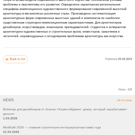
проблемы и перспективы его развития. Определена характерная региональная
специфика композиционно-художественного формирования современной высотной
архитектуры в мегаполисах различных стран. Произведена систематизация
архитектурных форм современных высотных зданий и комплексов по наиболее
существенным структурно-композиционным характеристикам. Для архитекторов,
дизайнеров, искусствоведов, инженеров, преподавателей, студентов и аспирантов
архитектурно-художественных и строительных вузов, инвесторов, заказчиков и
читателей, неравнодушных к сегодняшним проблемам архитектуры как искусства.
Back to list
Published
25.04.2019
Views:
428
NEWS
All of news
Вебинар для дизайнеров от Аскона «Хоумстейджинг: декор, который зарабатывает
деньги»
1.04.2026
MosBuild 2026 — главная строительно-интерьерная выставка года
31.03.2026