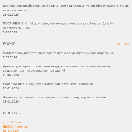
Вебинар для дизайнеров «Загородный дом под аренду: что дизайнеру важно знать до
начала проекта»
13.02.2026
ПОСТ–РЕЛИЗ VIII Международного конкурса молодых дизайнеров «Дизайн-
Перспектива 2025»
5.12.2025
BOOKS
All Books
Магистерская диссертация по архитектурно-ландшафтному проектированию
7.05.2026
Архитектура первых отечественных крупнопанельных малоэтажных жилых,
общественных и производственных зданий
23.05.2024
Малая картина. Общий курс композиции в станковой живописи
23.01.2024
Дизайн-проект элементов визуального стиля социокультурного события
23.01.2024
INDEXING
eLIBRARY.ru
EBSCO Publishing
ULRICHSWEB