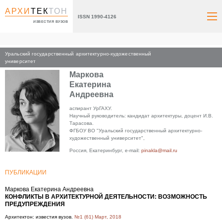
АРХИ
ТЕК
ТОН
ISSN 1990-4126
ИЗВЕСТИЯ ВУЗОВ
Уральский государственный архитектурно-художественный
Главная
университет
Маркова
Екатерина
Андреевна
аспирант УрГАХУ.
Научный руководитель: кандидат архитектуры, доцент И.В.
Тарасова.
ФГБОУ ВО "Уральский государственный архитектурно-
художественный университет",
Россия, Екатеринбург, e-mail:
pinakla@mail.ru
ПУБЛИКАЦИИ
Маркова Екатерина Андреевна
КОНФЛИКТЫ В АРХИТЕКТУРНОЙ ДЕЯТЕЛЬНОСТИ: ВОЗМОЖНОСТЬ
ПРЕДУПРЕЖДЕНИЯ
Архитектон: известия вузов.
№1 (61) Март, 2018