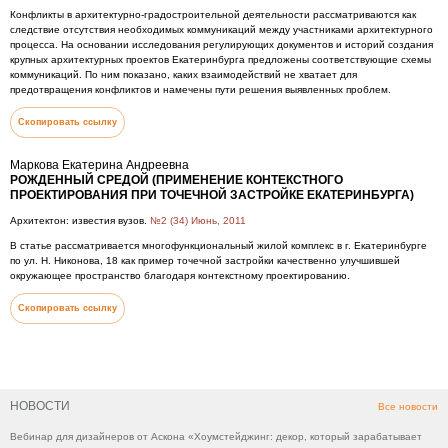
Конфликты в архитектурно-градостроительной деятельности рассматриваются как
следствие отсутствия необходимых коммуникаций между участниками архитектурного
процесса. На основании исследования регулирующих документов и историй создания
крупных архитектурных проектов Екатеринбурга предложены соответствующие схемы
коммуникаций. По ним показано, каких взаимодействий не хватает для
предотвращения конфликтов и намечены пути решения выявленных проблем.
Скопировать ссылку
Маркова Екатерина Андреевна
РОЖДЕННЫЙ СРЕДОЙ (ПРИМЕНЕНИЕ КОНТЕКСТНОГО
ПРОЕКТИРОВАНИЯ ПРИ ТОЧЕЧНОЙ ЗАСТРОЙКЕ ЕКАТЕРИНБУРГА)
Архитектон: известия вузов.
№2 (34) Июнь, 2011
В статье рассматривается многофункциональный жилой комплекс в г. Екатеринбурге
по ул. Н. Никонова, 18 как пример точечной застройки качественно улучшившей
окружающее пространство благодаря контекстному проектированию.
Скопировать ссылку
НОВОСТИ
Все новости
Вебинар для дизайнеров от Аскона «Хоумстейджинг: декор, который зарабатывает