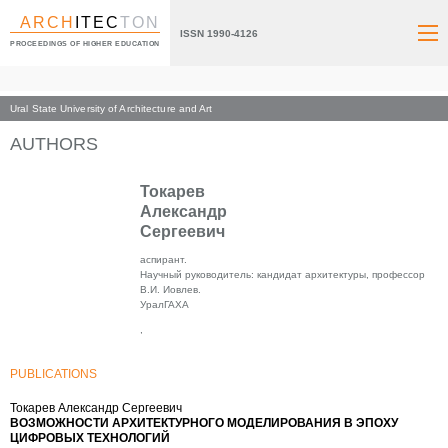
ARCH
ITEC
TON
ISSN 1990-4126
PROCEEDINGS OF HIGHER EDUCATION
Ural State University of Architecture and Art
Index page
AUTHORS
Токарев
Александр
Сергеевич
аспирант.
Научный руководитель: кандидат архитектуры, профессор
В.И. Иовлев.
УралГАХА
,
PUBLICATIONS
Токарев Александр Сергеевич
ВОЗМОЖНОСТИ АРХИТЕКТУРНОГО МОДЕЛИРОВАНИЯ В ЭПОХУ
ЦИФРОВЫХ ТЕХНОЛОГИЙ