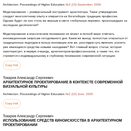
Architecton: Proceedings of Higher Education
№3 (15) September, 2006
Моделирование – универсальный инструмент архитектора. Такое утверждение
следует многолетнему опыту и опирается на богатейшую традицию профессии.
Однако будет ли оно столь же верным в свете глобальных перемен, произошедших за
последние десятилетия?
Моделирование в классическом понимании не может в полной мере отвечать
инновационным запросам сегодняшнего дня. Каков же выход: полностью отказаться от
традиционных подходов в пользу инновации или же, разглядев суть явления, усилить
уже имеющиеся средства новыми находками? Вот главный вопрос статьи, которая
заинтересует, в первую очередь, архитекторов-профессионалов, а также тех, кто
стремится к индивидуальному и глубокому пониманию современной ситуации.
Copy link
Токарев Александр Сергеевич
АРХИТЕКТУРНОЕ ПРОЕКТИРОВАНИЕ В КОНТЕКСТЕ СОВРЕМЕННОЙ
ВИЗУАЛЬНОЙ КУЛЬТУРЫ
Architecton: Proceedings of Higher Education
№2 (10) June, 2005
Copy link
Токарев Александр Сергеевич
ИСПОЛЬЗОВАНИЕ СРЕДСТВ КИНОИСКУССТВА В АРХИТЕКТУРНОМ
ПРОЕКТИРОВАНИИ