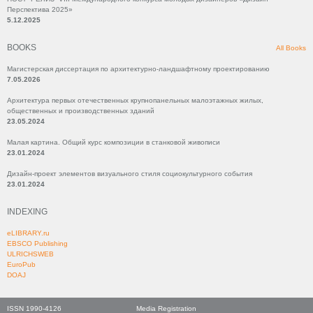
Перспектива 2025»
5.12.2025
BOOKS
All Books
Магистерская диссертация по архитектурно-ландшафтному проектированию
7.05.2026
Архитектура первых отечественных крупнопанельных малоэтажных жилых,
общественных и производственных зданий
23.05.2024
Малая картина. Общий курс композиции в станковой живописи
23.01.2024
Дизайн-проект элементов визуального стиля социокультурного события
23.01.2024
INDEXING
eLIBRARY.ru
EBSCO Publishing
ULRICHSWEB
EuroPub
DOAJ
ISSN 1990-4126
Media Registration