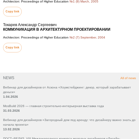
Architecton: Proceedings of Higher Education
№1 (9) March, 2005
Copy link
Токарев Александр Сергеевич
КОММУНИКАЦИЯ В АРХИТЕКТУРНОМ ПРОЕКТИРОВАНИИ
Architecton: Proceedings of Higher Education
№2 (7) September, 2004
Copy link
NEWS
All of news
Вебинар для дизайнеров от Аскона «Хоумстейджинг: декор, который зарабатывает
деньги»
1.04.2026
MosBuild 2026 — главная строительно-интерьерная выставка года
31.03.2026
Вебинар для дизайнеров «Загородный дом под аренду: что дизайнеру важно знать до
начала проекта»
13.02.2026
ПОСТ–РЕЛИЗ VIII Международного конкурса молодых дизайнеров «Дизайн-