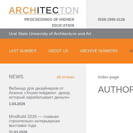
ARCH
ITEC
TON
ISSN 1990-4126
PROCEEDINGS OF HIGHER
EDUCATION
Ural State University of Architecture and Art
LAST NUMBER
ABOUT US
ARCHIVE NUMBERS
A
NEWS
Index page
All of news
AUTHO
Вебинар для дизайнеров от
Аскона «Хоумстейджинг: декор,
который зарабатывает деньги»
1.04.2026
MosBuild 2026 — главная
строительно-интерьерная
выставка года
31.03.2026