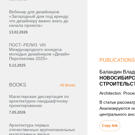
Вебинар для дизайнеров
«Загородный дом под аренду:
что дизайнеру важно знать до
начала проекта»
13.02.2026
ПОСТ–РЕЛИЗ VIII
Международного конкурса
молодых дизайнеров «Дизайн-
Перспектива 2025»
PUBLICATIONS
5.12.2025
Баландин Влад
НОВОСИБИРСК
СТРОИТЕЛЬС
BOOKS
All Books
Architecton: Proc
Магистерская диссертация по
архитектурно-ландшафтному
В статье рассмат
проектированию
Анализируются но
7.05.2026
центрального ан
Архитектура первых
Copy link
отечественных крупнопанельных
малоэтажных жилых,