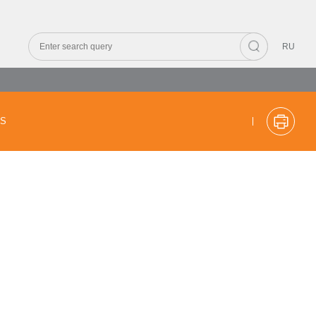
RU
CS