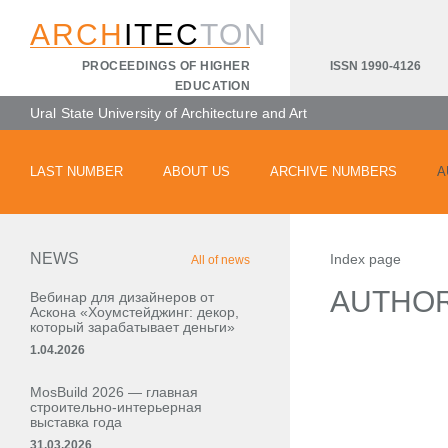
ARCH
ITEC
TON
ISSN 1990-4126
PROCEEDINGS OF HIGHER
EDUCATION
Ural State University of Architecture and Art
LAST NUMBER
ABOUT US
ARCHIVE NUMBERS
A
NEWS
Index page
All of news
AUTHO
Вебинар для дизайнеров от
Аскона «Хоумстейджинг: декор,
который зарабатывает деньги»
1.04.2026
MosBuild 2026 — главная
строительно-интерьерная
выставка года
31.03.2026