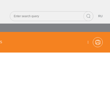
RU
CS