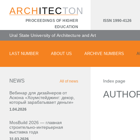
ARCH
ITEC
TON
ISSN 1990-4126
PROCEEDINGS OF HIGHER
EDUCATION
Ural State University of Architecture and Art
LAST NUMBER
ABOUT US
ARCHIVE NUMBERS
A
NEWS
Index page
All of news
AUTHO
Вебинар для дизайнеров от
Аскона «Хоумстейджинг: декор,
который зарабатывает деньги»
1.04.2026
MosBuild 2026 — главная
строительно-интерьерная
выставка года
31.03.2026