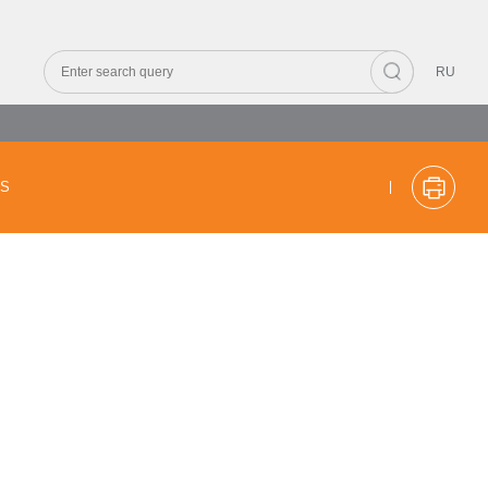
RU
CS